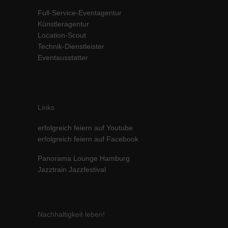
Inhalte von Videoplattformen und Social-Media-Plattformen werden
Full-Service-Eventagentur
standardmäßig blockiert. Wenn Cookies von externen Medien akzeptiert
Künstleragentur
werden, bedarf der Zugriff auf diese Inhalte keiner manuellen Einwilligung
Location-Scout
mehr.
Technik-Dienstleister
Cookie-Informationen anzeigen
Eventausstatter
powered by Borlabs Cookie
Datenschutzerklärung
Impressum
Links
erfolgreich feiern auf Youtube
erfolgreich feiern auf Facebook
Panorama Lounge Hamburg
Jazztrain Jazzfestival
Nachhaltigkeit leben!