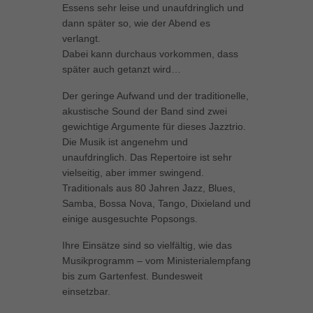
Essens sehr leise und unaufdringlich und
können Ihre Einwilligung zu ganzen Kategorien geben oder sich
dann später so, wie der Abend es
weitere Informationen anzeigen lassen und so nur bestimmte
verlangt.
Cookies auswählen.
Dabei kann durchaus vorkommen, dass
Alle akzeptieren
Speichern
später auch getanzt wird…
Der geringe Aufwand und der traditionelle,
Zurück
akustische Sound der Band sind zwei
Datenschutzeinstellungen
Essenziell (1)
gewichtige Argumente für dieses Jazztrio.
Die Musik ist angenehm und
Essenzielle Cookies ermöglichen grundlegende Funktionen und sind für
unaufdringlich. Das Repertoire ist sehr
die einwandfreie Funktion der Website erforderlich.
vielseitig, aber immer swingend.
Cookie-Informationen anzeigen
Traditionals aus 80 Jahren Jazz, Blues,
Samba, Bossa Nova, Tango, Dixieland und
Marketing (1)
Mar
einige ausgesuchte Popsongs.
Marketing-Cookies werden von Drittanbietern oder Publishern verwendet,
Ihre Einsätze sind so vielfältig, wie das
um personalisierte Werbung anzuzeigen. Sie tun dies, indem sie
Besucher über Websites hinweg verfolgen.
Musikprogramm – vom Ministerialempfang
bis zum Gartenfest. Bundesweit
Cookie-Informationen anzeigen
einsetzbar.
Externe Medien (5)
Ext