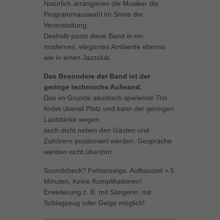
Natürlich arrangieren die Musiker die
Inhalte von Videoplattformen und Social-Media-Plattformen werden
Programmauswahl im Sinne der
standardmäßig blockiert. Wenn Cookies von externen Medien akzeptiert
Veranstaltung.
werden, bedarf der Zugriff auf diese Inhalte keiner manuellen Einwilligung
Deshalb passt diese Band in ein
mehr.
modernes, elegantes Ambiente ebenso
Cookie-Informationen anzeigen
wie in einen Jazzclub.
powered by Borlabs Cookie
Datenschutzerklärung
Impressum
Das Besondere der Band ist der
geringe technische Aufwand.
Das im Grunde akustisch spielende Trio
findet überall Platz und kann der geringen
Lautstärke wegen
auch dicht neben den Gästen und
Zuhörern positioniert werden. Gespräche
werden nicht übertönt.
Soundcheck? Fehlanzeige. Aufbauzeit = 5
Minuten, Keine Komplikationen!
Erweiterung z. B. mit Sängerin, mit
Schlagzeug oder Geige möglich!