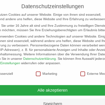
Datenschutzeinstellungen
utzen Cookies auf unserer Website. Einige von ihnen sind essenziell,
nd andere uns helfen, diese Website und Ihre Erfahrung zu verbesser
Sie unter 16 Jahre alt sind und Ihre Zustimmung zu freiwilligen Dienst
 möchten, müssen Sie Ihre Erziehungsberechtigten um Erlaubnis bitte
erwenden Cookies und andere Technologien auf unserer Website. Eini
hnen sind essenziell, während andere uns helfen, diese Website und Ih
rung zu verbessern.
Personenbezogene Daten können verarbeitet wer
NG
LOCATION SCOUT
ELB-LOCATION: PANORAMA LO
. IP-Adressen), z. B. für personalisierte Anzeigen und Inhalte oder Anze
nhaltsmessung.
Weitere Informationen über die Verwendung Ihrer Dat
n Sie in unserer
Datenschutzerklärung
.
Sie können Ihre Auswahl jederze
r
Einstellungen
widerrufen oder anpassen.
schutzeinstellungen
ssenziell
Marketing
Externe Me
Alle akzeptieren
Speichern