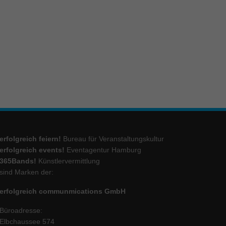
ie
Marketing
ierte
.
Externe Medien
erfolgreich feiern!
Bureau für Veranstaltungskultur
iert.
lte
erfolgreich events!
Eventagentur Hamburg
365Bands!
Künstlervermittlung
sind Marken der:
ressum
erfolgreich communmications GmbH
Büroadresse:
Elbchaussee 574