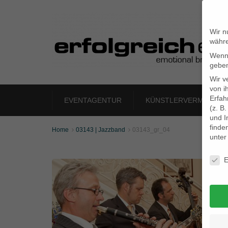
Wir n
währe
Wenn 
geben
Wir v
von i
Erfah
EVENTAGENTUR
KÜNSTLERVERMITTLU
(z. B
und I
finde
Home
03143 | Jazzband
03143_gr_04


unte
Daten
E