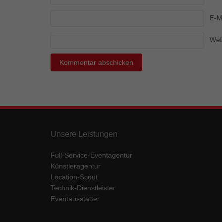
Ess
E-M
Essen
Funkt
Web
Mar
Marke
Werbu
Ext
Unsere Leistungen
Inhal
Wenn 
keine
Full-Service-Eventagentur
Künstleragentur
Location-Scout
pow
Technik-Dienstleister
Eventausstatter