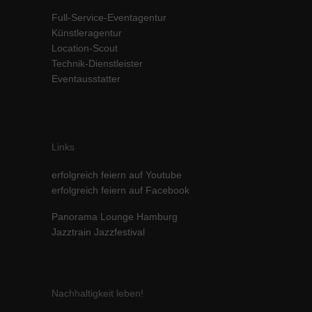
Inhalte von Videoplattformen und Social-Media-Plattformen werden
Full-Service-Eventagentur
standardmäßig blockiert. Wenn Cookies von externen Medien akzeptiert
Künstleragentur
werden, bedarf der Zugriff auf diese Inhalte keiner manuellen Einwilligung
Location-Scout
mehr.
Technik-Dienstleister
Cookie-Informationen anzeigen
Eventausstatter
powered by Borlabs Cookie
Datenschutzerklärung
Impressum
Links
erfolgreich feiern auf Youtube
erfolgreich feiern auf Facebook
Panorama Lounge Hamburg
Jazztrain Jazzfestival
Nachhaltigkeit leben!