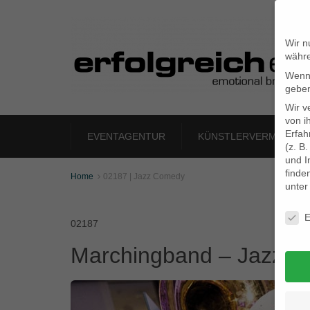
Wir n
währe
Wenn 
geben
Wir v
von i
Erfah
EVENTAGENTUR
KÜNSTLERVERMITTLU
(z. B
und I
finde
Home
02187 | Jazz Comedy

unte
Daten
E
02187
Marchingband – Jazz 