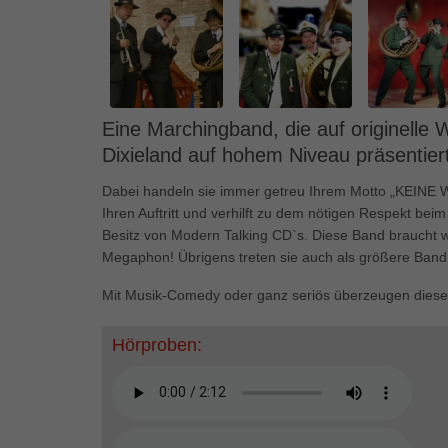
Ess
Essen
Funkt
Mar
Eine Marchingband, die auf originelle
Dixieland auf hohem Niveau präsentiert
Marke
Werbu
Dabei handeln sie immer getreu Ihrem Motto „KEINE 
Ihren Auftritt und verhilft zu dem nötigen Respekt bei
Besitz von Modern Talking CD`s. Diese Band braucht w
Ext
Megaphon! Übrigens treten sie auch als größere Band 
Inhal
Mit Musik-Comedy oder ganz seriös überzeugen diese 
Wenn 
keine
Hörproben:
pow