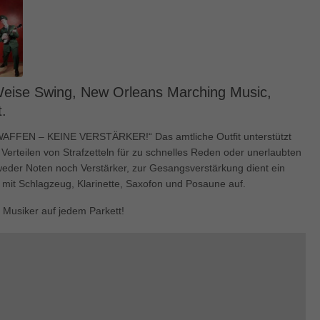
enziell (1)
zielle Cookies ermöglichen grundlegende Funktionen und sind für die einwandfre
ion der Website erforderlich.
Cookie-Informationen anzeigen
keting (1)
 Weise Swing, New Orleans Marching Music,
.
ting-Cookies werden von Drittanbietern oder Publishern verwendet, um personalis
ng anzuzeigen. Sie tun dies, indem sie Besucher über Websites hinweg verfolgen
WAFFEN – KEINE VERSTÄRKER!“ Das amtliche Outfit unterstützt
Cookie-Informationen anzeigen
m Verteilen von Strafzetteln für zu schnelles Reden oder unerlaubten
eder Noten noch Verstärker, zur Gesangsverstärkung dient ein
erne Medien (5)
mit Schlagzeug, Klarinette, Saxofon und Posaune auf.
te von Videoplattformen und Social-Media-Plattformen werden standardmäßig block
Musiker auf jedem Parkett!
Cookies von externen Medien akzeptiert werden, bedarf der Zugriff auf diese Inha
r manuellen Einwilligung mehr.
Cookie-Informationen anzeigen
ered by Borlabs Cookie
Datenschutzerklärung
Imp