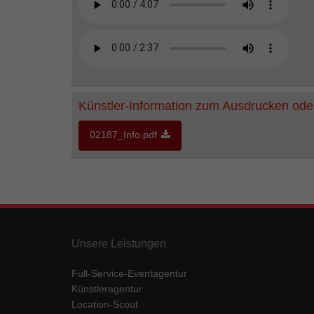
Künstler-Information zum Ausdrucken ode
02187_Info.pdf
Unsere Leistungen
Full-Service-Eventagentur
Künstleragentur
Location-Scout