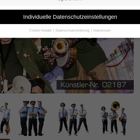
Individuelle Datenschutzeinstellungen
Cookie-Details
Datenschutzerklärung
Impressum
Datenschutzeinstellungen
Sie unter 16 Jahre alt sind und Ihre Zustimmung zu freiwilligen Dienst
 möchten, müssen Sie Ihre Erziehungsberechtigten um Erlaubnis bitte
erwenden Cookies und andere Technologien auf unserer Website. Eini
hnen sind essenziell, während andere uns helfen, diese Website und Ih
rung zu verbessern.
Personenbezogene Daten können verarbeitet wer
. IP-Adressen), z. B. für personalisierte Anzeigen und Inhalte oder Anze
nhaltsmessung.
Weitere Informationen über die Verwendung Ihrer Dat
n Sie in unserer
Datenschutzerklärung
.
finden Sie eine Übersicht über alle verwendeten Cookies. Sie können Ih
lligung zu ganzen Kategorien geben oder sich weitere Informationen
gen lassen und so nur bestimmte Cookies auswählen.
le akzeptieren
Speichern
schutzeinstellungen