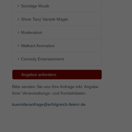
Sonstige Musik
ie
Show Tanz Varieté Magie
Moderation
Marketing
Walkact Animation
ierte
.
Comedy Entertainment
Externe Medien
Angebot anfordern
iert.
Bitte senden Sie uns Ihre Anfrage inkl. Angabe
lte
Ihrer Veranstaltungs- und Kontaktdaten.
kuenstleranfrage@erfolgreich-feiern.de
ressum