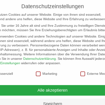
Datenschutzeinstellungen
utzen Cookies auf unserer Website. Einige von ihnen sind essenziell,
nd andere uns helfen, diese Website und Ihre Erfahrung zu verbesser
Sie unter 16 Jahre alt sind und Ihre Zustimmung zu freiwilligen Dienst
 möchten, müssen Sie Ihre Erziehungsberechtigten um Erlaubnis bitte
erwenden Cookies und andere Technologien auf unserer Website. Eini
hnen sind essenziell, während andere uns helfen, diese Website und Ih
rung zu verbessern.
Personenbezogene Daten können verarbeitet wer
NG
LOCATION SCOUT
ELB-LOCATION: PANORAMA LO
. IP-Adressen), z. B. für personalisierte Anzeigen und Inhalte oder Anze
nhaltsmessung.
Weitere Informationen über die Verwendung Ihrer Dat
n Sie in unserer
Datenschutzerklärung
.
Sie können Ihre Auswahl jederze
r
Einstellungen
widerrufen oder anpassen.
schutzeinstellungen
ssenziell
Marketing
Externe Me
und Comedy
Alle akzeptieren
Speichern