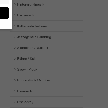
Hintergrundmusik
Partymusik
Kultur unterhaltsam
en
Jazzagentur Hamburg
n.
Ständchen / Walkact
ge
re
den
Bühne / Kult
igen-
en
Show / Musik
re
Hanseatisch / Maritim
Bayerisch
Zurück
Discjockey