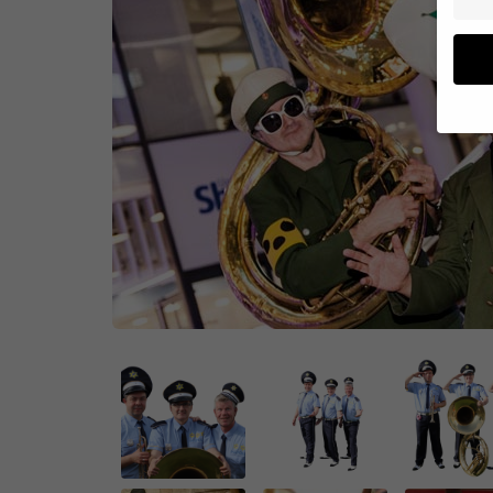
Wenn 
geben
Wir v
von i
Erfah
(z. B
und I
finde
Hier 
Einwi
anzei
Al
Daten