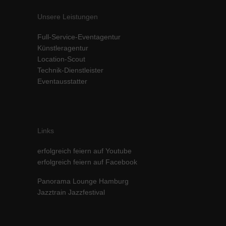
Inhalte von Videoplattformen und Social-Media-Plattformen werden
Unsere Leistungen
standardmäßig blockiert. Wenn Cookies von externen Medien akzeptiert
werden, bedarf der Zugriff auf diese Inhalte keiner manuellen Einwilligung
Full-Service-Eventagentur
mehr.
Künstleragentur
Cookie-Informationen anzeigen
Location-Scout
powered by Borlabs Cookie
Datenschutzerklärung
Impressum
Technik-Dienstleister
Eventausstatter
Links
erfolgreich feiern auf Youtube
erfolgreich feiern auf Facebook
Panorama Lounge Hamburg
Jazztrain Jazzfestival