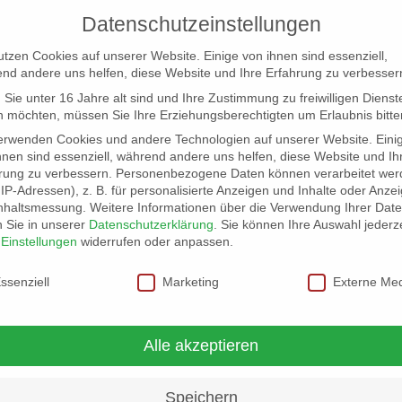
Datenschutzeinstellungen
utzen Cookies auf unserer Website. Einige von ihnen sind essenziell,
nd andere uns helfen, diese Website und Ihre Erfahrung zu verbesser
Sie unter 16 Jahre alt sind und Ihre Zustimmung zu freiwilligen Dienst
 möchten, müssen Sie Ihre Erziehungsberechtigten um Erlaubnis bitte
erwenden Cookies und andere Technologien auf unserer Website. Eini
hnen sind essenziell, während andere uns helfen, diese Website und Ih
rung zu verbessern.
Personenbezogene Daten können verarbeitet wer
NG
LOCATION SCOUT
ELB-LOCATION: PANORAMA LO
. IP-Adressen), z. B. für personalisierte Anzeigen und Inhalte oder Anze
nhaltsmessung.
Weitere Informationen über die Verwendung Ihrer Dat
n Sie in unserer
Datenschutzerklärung
.
Sie können Ihre Auswahl jederze
r
Einstellungen
widerrufen oder anpassen.
schutzeinstellungen
ssenziell
Marketing
Externe Me
Alle akzeptieren
Speichern