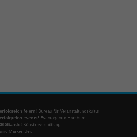
ie
Marketing
ierte
.
Externe Medien
iert.
lte
erfolgreich feiern!
Bureau für Veranstaltungskultur
ressum
erfolgreich events!
Eventagentur Hamburg
365Bands!
Künstlervermittlung
sind Marken der: