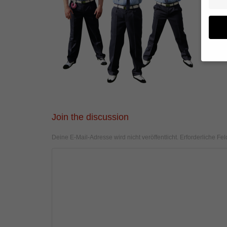
Wenn 
geben
Wir v
von i
Join the discussion
Erfah
(z. B
Deine E-Mail-Adresse wird nicht veröffentlicht.
Erforderliche Fel
und I
finde
Hier 
Einwi
anzei
Al
Daten