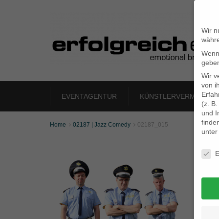
Wir n
währe
Wenn 
geben
Wir v
von i
Erfah
EVENTAGENTUR
KÜNSTLERVERMITTLU
(z. B
und I
finde
Home
02187 | Jazz Comedy
02187_015


unte
Daten
E