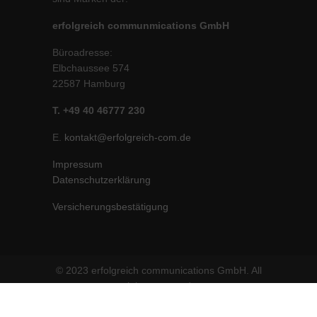
erfolgreich communmications GmbH
Büroadresse:
Elbchaussee 574
22587 Hamburg
T. +49 40 46777 230
E.
kontakt@erfolgreich-com.de
Impressum
Datenschutzerklärung
Versicherungsbestätigung
© 2023 erfolgreich communications GmbH. All
rights reserved.