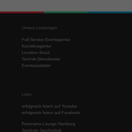
Inhalte von Videoplattformen und Social-Media-Plattformen werden
standardmäßig blockiert. Wenn Cookies von externen Medien akzeptiert
werden, bedarf der Zugriff auf diese Inhalte keiner manuellen Einwilligung
mehr.
Unsere Leistungen
Cookie-Informationen anzeigen
Full-Service-Eventagentur
powered by Borlabs Cookie
Datenschutzerklärung
Impressum
Künstleragentur
Location-Scout
Technik-Dienstleister
Eventausstatter
Links
erfolgreich feiern auf Youtube
erfolgreich feiern auf Facebook
Panorama Lounge Hamburg
Jazztrain Jazzfestival