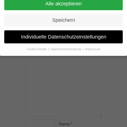
00:00
Alle akzeptieren
„01942_03“.
Speichern
Join the discussion
Individuelle Datenschutzeinstellungen
Deine E-Mail-Adresse wird nicht veröffentlicht.
Cookie-Details
Datenschutzerklärung
Impressum
Erforderliche Felder sind mit
*
markiert
Datenschutzeinstellungen
Wenn Sie unter 16 Jahre alt sind und Ihre Zustimmung zu
freiwilligen Diensten geben möchten, müssen Sie Ihre
Erziehungsberechtigten um Erlaubnis bitten.
Wir verwenden Cookies und andere Technologien auf unserer
Website. Einige von ihnen sind essenziell, während andere uns
helfen, diese Website und Ihre Erfahrung zu verbessern.
Personenbezogene Daten können verarbeitet werden (z. B. IP-
Adressen), z. B. für personalisierte Anzeigen und Inhalte oder
Anzeigen- und Inhaltsmessung.
Weitere Informationen über die
Verwendung Ihrer Daten finden Sie in unserer
Datenschutzerklärung
.
Name
*
Hier finden Sie eine Übersicht über alle verwendeten Cookies. Sie