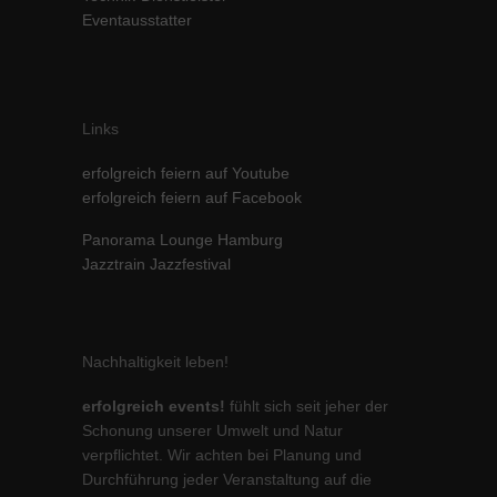
Eventausstatter
Inhalte von Videoplattformen und Social-Media-Plattformen werden
standardmäßig blockiert. Wenn Cookies von externen Medien akzeptiert
werden, bedarf der Zugriff auf diese Inhalte keiner manuellen Einwilligung
mehr.
Cookie-Informationen anzeigen
Links
powered by Borlabs Cookie
Datenschutzerklärung
Impressum
erfolgreich feiern auf Youtube
erfolgreich feiern auf Facebook
Panorama Lounge Hamburg
Jazztrain Jazzfestival
Nachhaltigkeit leben!
erfolgreich events!
fühlt sich seit jeher der
Schonung unserer Umwelt und Natur
verpflichtet. Wir achten bei Planung und
Durchführung jeder Veranstaltung auf die