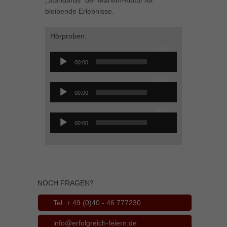
„Standards“ der Maritim-Kultur für
bleibende Erlebnisse.
Inhalte von Videoplattformen und Social-Media-Plattformen werden
standardmäßig blockiert. Wenn Cookies von externen Medien akzeptiert
werden, bedarf der Zugriff auf diese Inhalte keiner manuellen Einwilligung
Hörproben:
mehr.
00:00
Audio-
Cookie-Informationen anzeigen
00:00
Player
powered by Borlabs Cookie
Datenschutzerklärung
Impressum
00:00
Audio-
00:00
Player
00:00
Audio-
00:00
Player
NOCH FRAGEN?
Tel. + 49 (0)40 - 46 777230
info@erfolgreich-feiern.de