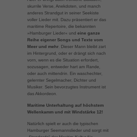
können Ihre Einwilligung zu ganzen Kategorien geben oder sich
skurrile Verse, Anekdoten, und manch
weitere Informationen anzeigen lassen und so nur bestimmte
anderes Strandgut in seiner Seekiste
Cookies auswählen.
voller Lieder mit. Dazu präsentiert er das
maritime Repertoire, die bekannten
Alle akzeptieren
Speichern
»Hamburger Lieder« und
eine ganze
Reihe eigener Songs und Texte vom
Zurück
Meer und mehr
. Dieser Mann bleibt zart
Datenschutzeinstellungen
im Hintergrund, oder er drängt sich nach
Essenziell (1)
vorn, wenn es die Situation erfordert,
Essenzielle Cookies ermöglichen grundlegende Funktionen und sind für
sozusagen, entweder hart am Rande,
die einwandfreie Funktion der Website erforderlich.
oder auch mittendrin. Ein waschechter,
Cookie-Informationen anzeigen
gelernter Segelmacher, Dichter und
Musiker. Sein bevorzugtes Instrument ist
Marketing (1)
Mar
das Akkordeon.
Marketing-Cookies werden von Drittanbietern oder Publishern verwendet,
Maritime Unterhaltung auf höchstem
um personalisierte Werbung anzuzeigen. Sie tun dies, indem sie
Wellenkamm und mit Windstärke 12!
Besucher über Websites hinweg verfolgen.
Cookie-Informationen anzeigen
Natürlich spielt er auch die typischen
Hamburger Seemannslieder und sorgt mit
Externe Medien (5)
Ext