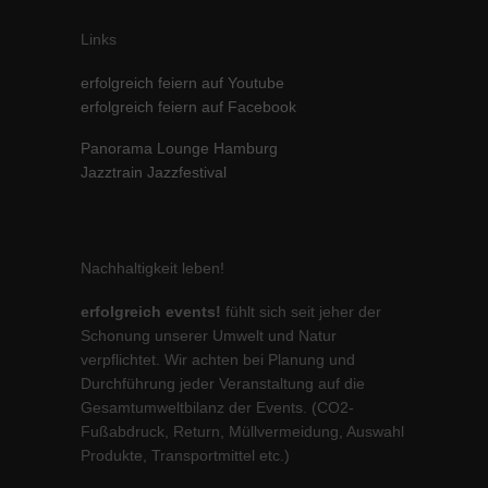
Inhalte von Videoplattformen und Social-Media-Plattformen werden
Links
standardmäßig blockiert. Wenn Cookies von externen Medien akzeptiert
werden, bedarf der Zugriff auf diese Inhalte keiner manuellen Einwilligung
mehr.
erfolgreich feiern auf Youtube
erfolgreich feiern auf Facebook
Cookie-Informationen anzeigen
powered by Borlabs Cookie
Datenschutzerklärung
Impressum
Panorama Lounge Hamburg
Jazztrain Jazzfestival
Nachhaltigkeit leben!
erfolgreich events!
fühlt sich seit jeher der
Schonung unserer Umwelt und Natur
verpflichtet. Wir achten bei Planung und
Durchführung jeder Veranstaltung auf die
Gesamtumweltbilanz der Events. (CO2-
Fußabdruck, Return, Müllvermeidung, Auswahl
Produkte, Transportmittel etc.)