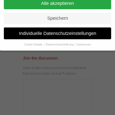
Alle akzeptieren
Speichern
Individuelle Datenschutzeinstellungen
Cookie-Details
Datenschutzerklärung
Impressum
Datenschutzeinstellungen
Join the discussion
Wenn Sie unter 16 Jahre alt sind und Ihre Zustimmung zu
freiwilligen Diensten geben möchten, müssen Sie Ihre
Deine E-Mail-Adresse wird nicht veröffentlicht.
Erziehungsberechtigten um Erlaubnis bitten.
Erforderliche Felder sind mit
*
markiert
Wir verwenden Cookies und andere Technologien auf unserer
Website. Einige von ihnen sind essenziell, während andere uns
helfen, diese Website und Ihre Erfahrung zu verbessern.
Personenbezogene Daten können verarbeitet werden (z. B. IP-
Adressen), z. B. für personalisierte Anzeigen und Inhalte oder
Anzeigen- und Inhaltsmessung.
Weitere Informationen über die
Verwendung Ihrer Daten finden Sie in unserer
Datenschutzerklärung
.
Hier finden Sie eine Übersicht über alle verwendeten Cookies. Sie