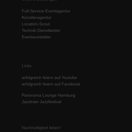
Inhalte von Videoplattformen und Social-Media-Plattformen werden
Full-Service-Eventagentur
standardmäßig blockiert. Wenn Cookies von externen Medien akzeptiert
werden, bedarf der Zugriff auf diese Inhalte keiner manuellen Einwilligung
Künstleragentur
mehr.
Location-Scout
Technik-Dienstleister
Cookie-Informationen anzeigen
Eventausstatter
powered by Borlabs Cookie
Datenschutzerklärung
Impressum
Links
erfolgreich feiern auf Youtube
erfolgreich feiern auf Facebook
Panorama Lounge Hamburg
Jazztrain Jazzfestival
Nachhaltigkeit leben!