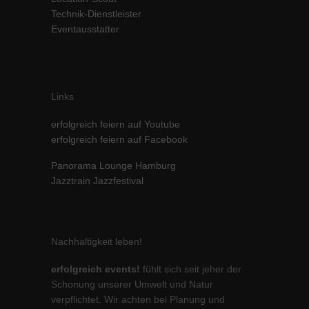
Technik-Dienstleister
Inhalte von Videoplattformen und Social-Media-Plattformen werden
standardmäßig blockiert. Wenn Cookies von externen Medien akzeptiert
Eventausstatter
werden, bedarf der Zugriff auf diese Inhalte keiner manuellen Einwilligung
mehr.
Cookie-Informationen anzeigen
powered by Borlabs Cookie
Datenschutzerklärung
Impressum
Links
erfolgreich feiern auf Youtube
erfolgreich feiern auf Facebook
Panorama Lounge Hamburg
Jazztrain Jazzfestival
Nachhaltigkeit leben!
erfolgreich events!
fühlt sich seit jeher der
Schonung unserer Umwelt und Natur
verpflichtet. Wir achten bei Planung und