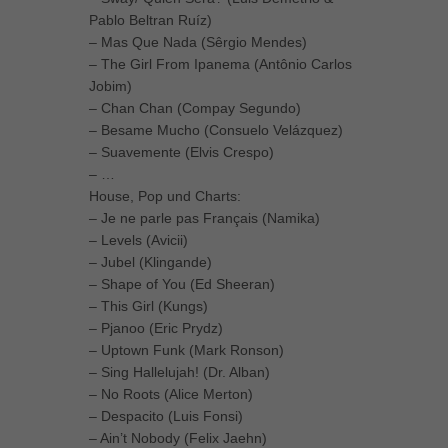
Pablo Beltran Ruíz)
– Mas Que Nada (Sêrgio Mendes)
– The Girl From Ipanema (Antônio Carlos
Jobim)
– Chan Chan (Compay Segundo)
– Besame Mucho (Consuelo Velázquez)
– Suavemente (Elvis Crespo)
– …
House, Pop und Charts:
– Je ne parle pas Français (Namika)
– Levels (Avicii)
– Jubel (Klingande)
– Shape of You (Ed Sheeran)
– This Girl (Kungs)
– Pjanoo (Eric Prydz)
– Uptown Funk (Mark Ronson)
– Sing Hallelujah! (Dr. Alban)
– No Roots (Alice Merton)
– Despacito (Luis Fonsi)
– Ain’t Nobody (Felix Jaehn)