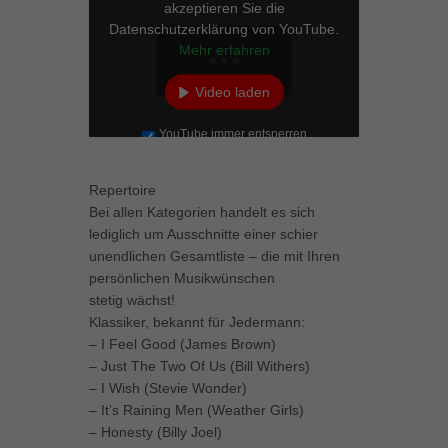
akzeptieren Sie die
Datenschutzerklärung von YouTube.
Mehr erfahren
Video laden
YouTube immer entsperren
Repertoire
Bei allen Kategorien handelt es sich
lediglich um Ausschnitte einer schier
unendlichen Gesamtliste – die mit Ihren
persönlichen Musikwünschen
stetig wächst!
Klassiker, bekannt für Jedermann:
– I Feel Good (James Brown)
– Just The Two Of Us (Bill Withers)
– I Wish (Stevie Wonder)
– It’s Raining Men (Weather Girls)
– Honesty (Billy Joel)