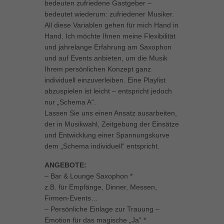
bedeuten zufriedene Gastgeber –
Inhalte von Videoplattformen und Social-Media-Plattformen werden
bedeutet wiederum: zufriedener Musiker.
standardmäßig blockiert. Wenn Cookies von externen Medien akzeptiert
All diese Variablen gehen für mich Hand in
werden, bedarf der Zugriff auf diese Inhalte keiner manuellen Einwilligung
Hand. Ich möchte Ihnen meine Flexibilität
mehr.
und jahrelange Erfahrung am Saxophon
Cookie-Informationen anzeigen
und auf Events anbieten, um die Musik
powered by Borlabs Cookie
Datenschutzerklärung
Impressum
Ihrem persönlichen Konzept ganz
individuell einzuverleiben. Eine Playlist
abzuspielen ist leicht – entspricht jedoch
nur „Schema A“.
Lassen Sie uns einen Ansatz ausarbeiten,
der in Musikwahl, Zeitgebung der Einsätze
und Entwicklung einer Spannungskurve
dem „Schema individuell“ entspricht.
ANGEBOTE:
– Bar & Lounge Saxophon *
z.B. für Empfänge, Dinner, Messen,
Firmen-Events…
– Persönliche Einlage zur Trauung –
Emotion für das magische „Ja“ *