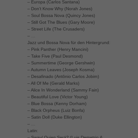
– Europa (Carlos Santana)
– Don’t Know Why (Norah Jones)
– Soul Bossa Nova (Quincy Jones)
– Still Got The Blues (Gary Moore)
– Street Life (The Crusaders)
– …
Jazz und Bossa Nova für den Hintergrund:
– Pink Panther (Henry Mancini)
– Take Five (Paul Desmond)
– Summertime (George Gershwin)
– Autumn Leaves (Joseph Kosma)
– Desafinado (Antônio Carlos Jobim)
– All Of Me (Gerald Marks)
– Alice In Wonderland (Sammy Fain)
– Beautiful Love (Victor Young)
– Blue Bossa (Kenny Dorham)
– Black Orpheus (Luiz Bonfa)
– Satin Doll (Duke Ellington)
– …
Latin:
– Sway/ Quien Será? (Luis Demetrio &