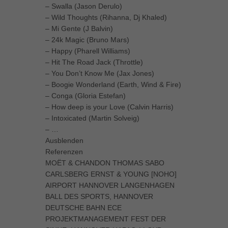
– Swalla (Jason Derulo)
– Wild Thoughts (Rihanna, Dj Khaled)
– Mi Gente (J Balvin)
– 24k Magic (Bruno Mars)
– Happy (Pharell Williams)
– Hit The Road Jack (Throttle)
– You Don’t Know Me (Jax Jones)
– Boogie Wonderland (Earth, Wind & Fire)
– Conga (Gloria Estefan)
– How deep is your Love (Calvin Harris)
– Intoxicated (Martin Solveig)
– …
Ausblenden
Referenzen
MOËT & CHANDON THOMAS SABO
CARLSBERG ERNST & YOUNG [NOHO]
AIRPORT HANNOVER LANGENHAGEN
BALL DES SPORTS, HANNOVER
DEUTSCHE BAHN ECE
PROJEKTMANAGEMENT FEST DER