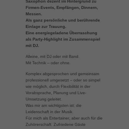
Saxophon dezent im Hintergrund zu
können Ihre Einwilligung zu ganzen Kategorien geben oder sich
Firmen-Events, Empfängen, Dinnern,
weitere Informationen anzeigen lassen und so nur bestimmte
Messen.
Cookies auswählen.
Als ganz persönliche und berührende
Einlage zur Trauung.
Alle akzeptieren
Speichern
Eine energiegeladene Überraschung
als Party-Highlight im Zusammenspiel
Zurück
mit DJ.
Datenschutzeinstellungen
Essenziell (1)
Alleine, mit DJ oder mit Band.
Essenzielle Cookies ermöglichen grundlegende Funktionen und sind für
Mit Technik – oder ohne.
die einwandfreie Funktion der Website erforderlich.
Komplex abgesprochen und gemeinsam
Cookie-Informationen anzeigen
professionell umgesetzt – oder so simpel
Marketing (1)
Mar
wie möglich, durch Flexibilität in der
Vorabsprache, Planung und Live-
Marketing-Cookies werden von Drittanbietern oder Publishern verwendet,
Umsetzung geleitet.
um personalisierte Werbung anzuzeigen. Sie tun dies, indem sie
Was mir am wichtigsten ist: die
Besucher über Websites hinweg verfolgen.
Leidenschaft in der Musik.
Cookie-Informationen anzeigen
Für mich als Entertainer, aber auch für die
Zuhörerschaft. Zufriedene Gäste
Externe Medien (5)
Ext