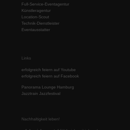
Full-Service-Eventagentur
Inhalte von Videoplattformen und Social-Media-Plattformen werden
Künstleragentur
standardmäßig blockiert. Wenn Cookies von externen Medien akzeptiert
werden, bedarf der Zugriff auf diese Inhalte keiner manuellen Einwilligung
Location-Scout
mehr.
Technik-Dienstleister
Eventausstatter
Cookie-Informationen anzeigen
powered by Borlabs Cookie
Datenschutzerklärung
Impressum
Links
erfolgreich feiern auf Youtube
erfolgreich feiern auf Facebook
Panorama Lounge Hamburg
Jazztrain Jazzfestival
Nachhaltigkeit leben!