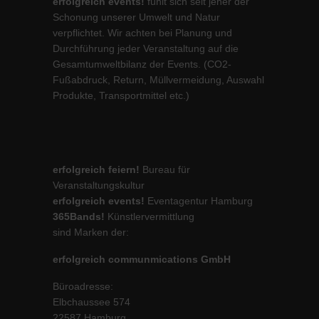
erfolgreich events!
fühlt sich seit jeher der
Schonung unserer Umwelt und Natur
verpflichtet. Wir achten bei Planung und
Durchführung jeder Veranstaltung auf die
Gesamtumweltbilanz der Events. (CO2-
Fußabdruck, Return, Müllvermeidung, Auswahl
Produkte, Transportmittel etc.)
erfolgreich feiern!
Bureau für
Veranstaltungskultur
erfolgreich events!
Eventagentur Hamburg
365Bands!
Künstlervermittlung
sind Marken der:
erfolgreich communmications GmbH
Büroadresse:
Elbchaussee 574
22587 Hamburg