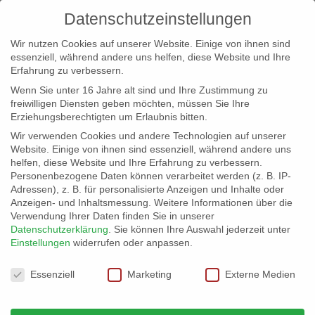
Datenschutzeinstellungen
Wir nutzen Cookies auf unserer Website. Einige von ihnen sind
essenziell, während andere uns helfen, diese Website und Ihre
Erfahrung zu verbessern.
Wenn Sie unter 16 Jahre alt sind und Ihre Zustimmung zu
freiwilligen Diensten geben möchten, müssen Sie Ihre
Erziehungsberechtigten um Erlaubnis bitten.
Wir verwenden Cookies und andere Technologien auf unserer
info@erfolgreich-events.de
Website. Einige von ihnen sind essenziell, während andere uns
helfen, diese Website und Ihre Erfahrung zu verbessern.
+4940 46 777 230
Personenbezogene Daten können verarbeitet werden (z. B. IP-
Adressen), z. B. für personalisierte Anzeigen und Inhalte oder
Anzeigen- und Inhaltsmessung.
Weitere Informationen über die
Verwendung Ihrer Daten finden Sie in unserer
Datenschutzerklärung
.
Sie können Ihre Auswahl jederzeit unter
Einstellungen
widerrufen oder anpassen.
Home
00489 Shantychor aus Hamburg


Datenschutzeinstellungen
00489_gr_002
Essenziell
Marketing
Externe Medien