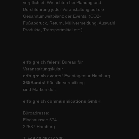
verpflichtet. Wir achten bei Planung und
Durchführung jeder Veranstaltung auf die
Gesamtumweltbilanz der Events. (CO2-
Fußabdruck, Return, Müllvermeidung, Auswahl
Produkte, Transportmittel etc.)
erfolgreich feiern!
Bureau für
Veranstaltungskultur
erfolgreich events!
Eventagentur Hamburg
365Bands!
Künstlervermittlung
sind Marken der:
erfolgreich communmications GmbH
Büroadresse:
Elbchaussee 574
22587 Hamburg
T. +49 40 46777 230