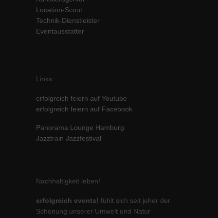
Location-Scout
Inhalte von Videoplattformen und Social-Media-Plattformen werden
standardmäßig blockiert. Wenn Cookies von externen Medien akzeptiert
Technik-Dienstleister
werden, bedarf der Zugriff auf diese Inhalte keiner manuellen Einwilligung
Eventausstatter
mehr.
Cookie-Informationen anzeigen
powered by Borlabs Cookie
Datenschutzerklärung
Impressum
Links
erfolgreich feiern auf Youtube
erfolgreich feiern auf Facebook
Panorama Lounge Hamburg
Jazztrain Jazzfestival
Nachhaltigkeit leben!
erfolgreich events!
fühlt sich seit jeher der
Schonung unserer Umwelt und Natur