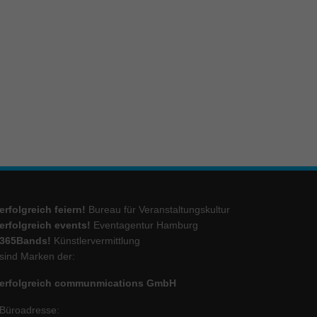
ie
Marketing
ierte
.
Externe Medien
iert.
lte
erfolgreich feiern!
Bureau für Veranstaltungskultur
erfolgreich events!
Eventagentur Hamburg
365Bands!
Künstlervermittlung
sind Marken der:
ressum
erfolgreich communmications GmbH
Büroadresse: