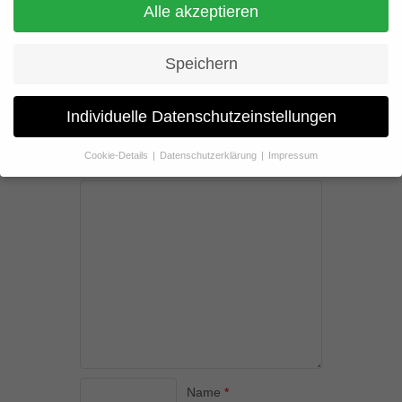
00:00
Alle akzeptieren
„00470_sound01“.
Speichern
Join the discussion
Individuelle Datenschutzeinstellungen
Deine E-Mail-Adresse wird nicht veröffentlicht.
Cookie-Details
Datenschutzerklärung
Impressum
Erforderliche Felder sind mit
*
markiert
Datenschutzeinstellungen
Wenn Sie unter 16 Jahre alt sind und Ihre Zustimmung zu
freiwilligen Diensten geben möchten, müssen Sie Ihre
Erziehungsberechtigten um Erlaubnis bitten.
Wir verwenden Cookies und andere Technologien auf unserer
Website. Einige von ihnen sind essenziell, während andere uns
helfen, diese Website und Ihre Erfahrung zu verbessern.
Personenbezogene Daten können verarbeitet werden (z. B. IP-
Adressen), z. B. für personalisierte Anzeigen und Inhalte oder
Anzeigen- und Inhaltsmessung.
Weitere Informationen über die
Verwendung Ihrer Daten finden Sie in unserer
Datenschutzerklärung
.
Name
*
Hier finden Sie eine Übersicht über alle verwendeten Cookies. Sie