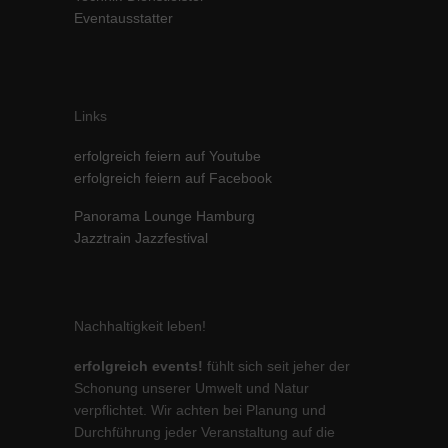
Eventausstatter
Inhalte von Videoplattformen und Social-Media-Plattformen werden
standardmäßig blockiert. Wenn Cookies von externen Medien akzeptiert
werden, bedarf der Zugriff auf diese Inhalte keiner manuellen Einwilligung
mehr.
Cookie-Informationen anzeigen
Links
powered by Borlabs Cookie
Datenschutzerklärung
Impressum
erfolgreich feiern auf Youtube
erfolgreich feiern auf Facebook
Panorama Lounge Hamburg
Jazztrain Jazzfestival
Nachhaltigkeit leben!
erfolgreich events!
fühlt sich seit jeher der
Schonung unserer Umwelt und Natur
verpflichtet. Wir achten bei Planung und
Durchführung jeder Veranstaltung auf die