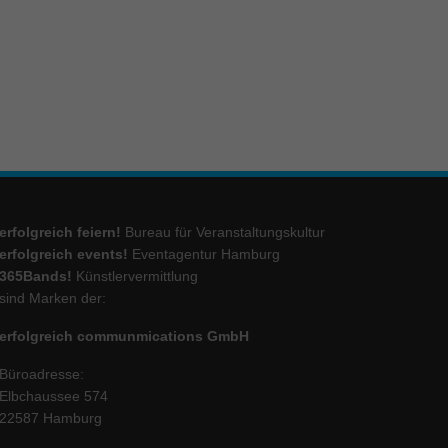
ie
Marketing
ierte
.
erfolgreich feiern!
Bureau für Veranstaltungskultur
Externe Medien
erfolgreich events!
Eventagentur Hamburg
365Bands!
Künstlervermittlung
iert.
lte
sind Marken der:
erfolgreich communmications GmbH
ressum
Büroadresse:
Elbchaussee 574
22587 Hamburg