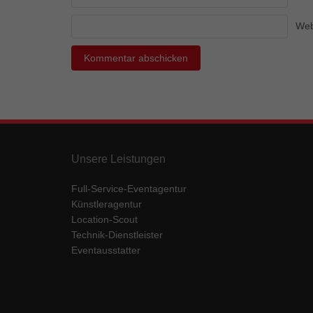
Ess
Web
Essen
Funkt
Mar
Marke
Werbu
Unsere Leistungen
Ext
Full-Service-Eventagentur
Inhal
Künstleragentur
Wenn 
keine
Location-Scout
Technik-Dienstleister
Eventausstatter
pow