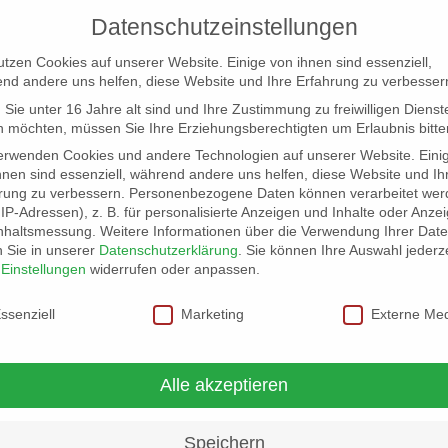
Datenschutzeinstellungen
utzen Cookies auf unserer Website. Einige von ihnen sind essenziell,
nd andere uns helfen, diese Website und Ihre Erfahrung zu verbesser
Sie unter 16 Jahre alt sind und Ihre Zustimmung zu freiwilligen Dienst
 möchten, müssen Sie Ihre Erziehungsberechtigten um Erlaubnis bitte
erwenden Cookies und andere Technologien auf unserer Website. Eini
hnen sind essenziell, während andere uns helfen, diese Website und Ih
rung zu verbessern.
Personenbezogene Daten können verarbeitet wer
NG
LOCATION SCOUT
ELB-LOCATION: PANORAMA LO
. IP-Adressen), z. B. für personalisierte Anzeigen und Inhalte oder Anze
nhaltsmessung.
Weitere Informationen über die Verwendung Ihrer Dat
n Sie in unserer
Datenschutzerklärung
.
Sie können Ihre Auswahl jederze
r
Einstellungen
widerrufen oder anpassen.
schutzeinstellungen
ssenziell
Marketing
Externe Me
Alle akzeptieren
Speichern