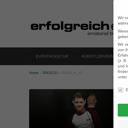
Wir n
währe
Wenn 
geben
Wir v
von i
Erfah
EVENTAGENTUR
KÜNSTLERVERMITTLU
(z. B
und I
finde
Home
00439 DJ
00439_kl_03


unte
Daten
E