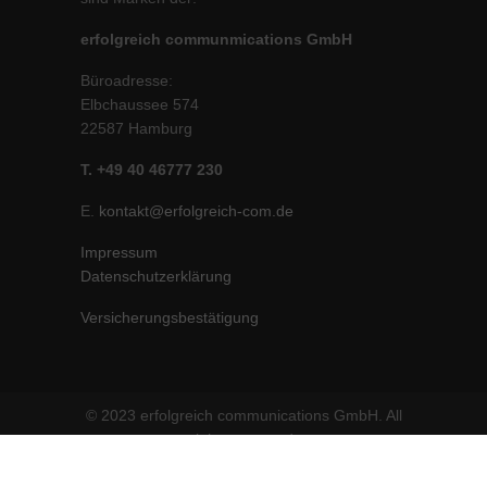
erfolgreich communmications GmbH
Büroadresse:
Elbchaussee 574
22587 Hamburg
T. +49 40 46777 230
E.
kontakt@erfolgreich-com.de
Impressum
Datenschutzerklärung
Versicherungsbestätigung
© 2023 erfolgreich communications GmbH. All
rights reserved.