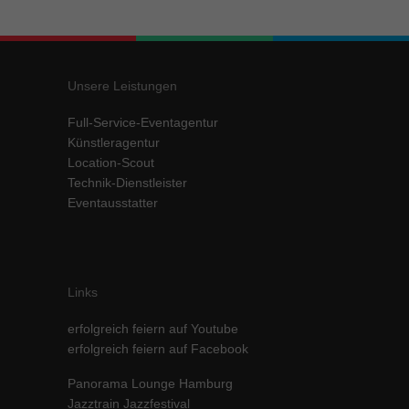
Inhalte von Videoplattformen und Social-Media-Plattformen werden
standardmäßig blockiert. Wenn Cookies von externen Medien akzeptiert
werden, bedarf der Zugriff auf diese Inhalte keiner manuellen Einwilligung
mehr.
Unsere Leistungen
Cookie-Informationen anzeigen
Full-Service-Eventagentur
powered by Borlabs Cookie
Datenschutzerklärung
Impressum
Künstleragentur
Location-Scout
Technik-Dienstleister
Eventausstatter
Links
erfolgreich feiern auf Youtube
erfolgreich feiern auf Facebook
Panorama Lounge Hamburg
Jazztrain Jazzfestival