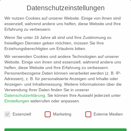
Datenschutzeinstellungen
Wir nutzen Cookies auf unserer Website. Einige von ihnen sind
essenziell, während andere uns helfen, diese Website und Ihre
Erfahrung zu verbessern.
Wenn Sie unter 16 Jahre alt sind und Ihre Zustimmung zu
freiwilligen Diensten geben möchten, müssen Sie Ihre
Erziehungsberechtigten um Erlaubnis bitten.
Wir verwenden Cookies und andere Technologien auf unserer
info@erfolgreich-events.de
Website. Einige von ihnen sind essenziell, während andere uns
helfen, diese Website und Ihre Erfahrung zu verbessern.
+4940 46 777 230
Personenbezogene Daten können verarbeitet werden (z. B. IP-
Adressen), z. B. für personalisierte Anzeigen und Inhalte oder
Anzeigen- und Inhaltsmessung.
Weitere Informationen über die
Verwendung Ihrer Daten finden Sie in unserer
Datenschutzerklärung
.
Sie können Ihre Auswahl jederzeit unter
Einstellungen
widerrufen oder anpassen.
Home
00404 | Rock’n Roll Shanties und Balladen


Datenschutzeinstellungen
00404_09
Essenziell
Marketing
Externe Medien