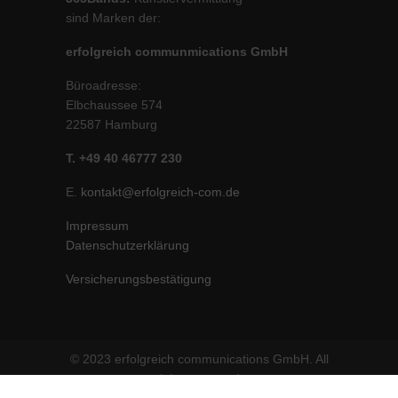
sind Marken der:
erfolgreich communmications GmbH
Büroadresse:
Elbchaussee 574
22587 Hamburg
T. +49 40 46777 230
E.
kontakt@erfolgreich-com.de
Impressum
Datenschutzerklärung
Versicherungsbestätigung
© 2023 erfolgreich communications GmbH. All
rights reserved.