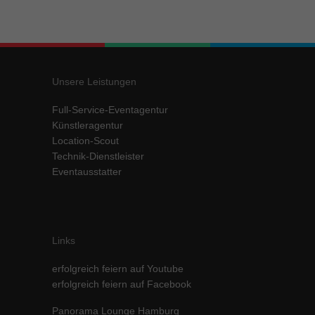
Inhalte von Videoplattformen und Social-Media-Plattformen werden
standardmäßig blockiert. Wenn Cookies von externen Medien akzeptiert
werden, bedarf der Zugriff auf diese Inhalte keiner manuellen Einwilligung
mehr.
Cookie-Informationen anzeigen
Unsere Leistungen
powered by Borlabs Cookie
Datenschutzerklärung
Impressum
Full-Service-Eventagentur
Künstleragentur
Location-Scout
Technik-Dienstleister
Eventausstatter
Links
erfolgreich feiern auf Youtube
erfolgreich feiern auf Facebook
Panorama Lounge Hamburg