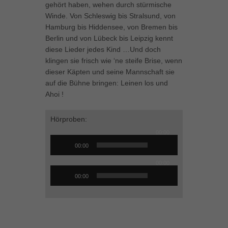
gehört haben, wehen durch stürmische
können Ihre Einwilligung zu ganzen Kategorien geben oder sich
Winde. Von Schleswig bis Stralsund, von
weitere Informationen anzeigen lassen und so nur bestimmte
Hamburg bis Hiddensee, von Bremen bis
Cookies auswählen.
Berlin und von Lübeck bis Leipzig kennt
diese Lieder jedes Kind …Und doch
Alle akzeptieren
Speichern
klingen sie frisch wie ‘ne steife Brise, wenn
Zurück
dieser Käpten und seine Mannschaft sie
auf die Bühne bringen: Leinen los und
Datenschutzeinstellungen
Essenziell (1)
Ahoi !
Essenzielle Cookies ermöglichen grundlegende Funktionen und sind für
die einwandfreie Funktion der Website erforderlich.
Hörproben:
Cookie-Informationen anzeigen
00:00
Audio-
00:00
Player
Marketing (1)
Mar
00:00
Marketing-Cookies werden von Drittanbietern oder Publishern verwendet,
Audio-
00:00
um personalisierte Werbung anzuzeigen. Sie tun dies, indem sie
Player
Besucher über Websites hinweg verfolgen.
Cookie-Informationen anzeigen
Externe Medien (5)
Ext