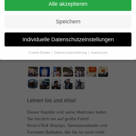
Seemannslieder und
Alle akzeptieren
Fernweh-Balladen
Speichern
Individuelle Datenschutzeinstellungen
Cookie-Details
Datenschutzerklärung
Impressum
Datenschutzeinstellungen
Wenn Sie unter 16 Jahre alt sind und Ihre Zustimmung zu
freiwilligen Diensten geben möchten, müssen Sie Ihre
Erziehungsberechtigten um Erlaubnis bitten.
Wir verwenden Cookies und andere Technologien auf unserer
Website. Einige von ihnen sind essenziell, während andere uns
Leinen los und Ahoi!
helfen, diese Website und Ihre Erfahrung zu verbessern.
Personenbezogene Daten können verarbeitet werden (z. B. IP-
Dieser Kapitän und seine Matrosen laden
Adressen), z. B. für personalisierte Anzeigen und Inhalte oder
Anzeigen- und Inhaltsmessung.
Weitere Informationen über die
Sie herzlich ein auf große Fahrt!
Verwendung Ihrer Daten finden Sie in unserer
Rock’n’Roll Shantys, Seemannslieder und
Datenschutzerklärung
.
Fernweh-Balladen, die Sie so noch nicht
Hier finden Sie eine Übersicht über alle verwendeten Cookies. Sie