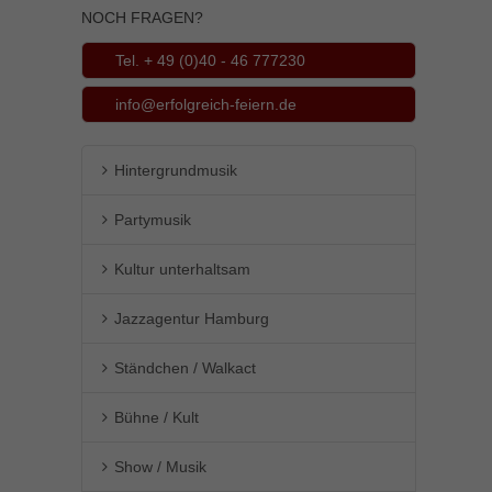
NOCH FRAGEN?
Inhalte von Videoplattformen und Social-Media-Plattformen werden
standardmäßig blockiert. Wenn Cookies von externen Medien akzeptiert
Tel. + 49 (0)40 - 46 777230
werden, bedarf der Zugriff auf diese Inhalte keiner manuellen Einwilligung
mehr.
info@erfolgreich-feiern.de
Cookie-Informationen anzeigen
powered by Borlabs Cookie
Datenschutzerklärung
Impressum
Hintergrundmusik
Partymusik
Kultur unterhaltsam
Jazzagentur Hamburg
Ständchen / Walkact
Bühne / Kult
Show / Musik