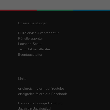
Inhalte von Videoplattformen und Social-Media-Plattformen werden
standardmäßig blockiert. Wenn Cookies von externen Medien akzeptiert
werden, bedarf der Zugriff auf diese Inhalte keiner manuellen Einwilligung
mehr.
Unsere Leistungen
Cookie-Informationen anzeigen
Full-Service-Eventagentur
powered by Borlabs Cookie
Datenschutzerklärung
Impressum
Künstleragentur
Location-Scout
Technik-Dienstleister
Eventausstatter
Links
erfolgreich feiern auf Youtube
erfolgreich feiern auf Facebook
Panorama Lounge Hamburg
Jazztrain Jazzfestival