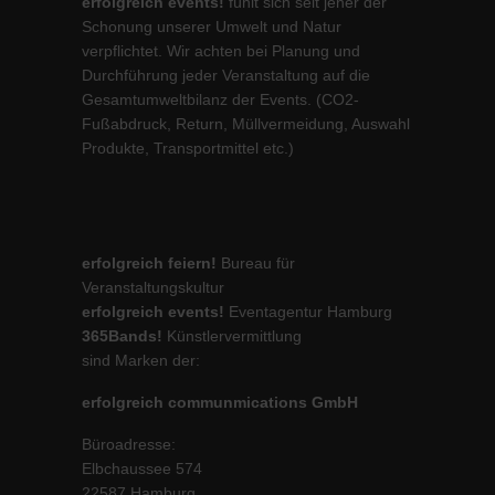
erfolgreich events!
fühlt sich seit jeher der
Schonung unserer Umwelt und Natur
verpflichtet. Wir achten bei Planung und
Durchführung jeder Veranstaltung auf die
Gesamtumweltbilanz der Events. (CO2-
Fußabdruck, Return, Müllvermeidung, Auswahl
Produkte, Transportmittel etc.)
erfolgreich feiern!
Bureau für
Veranstaltungskultur
erfolgreich events!
Eventagentur Hamburg
365Bands!
Künstlervermittlung
sind Marken der:
erfolgreich communmications GmbH
Büroadresse:
Elbchaussee 574
22587 Hamburg