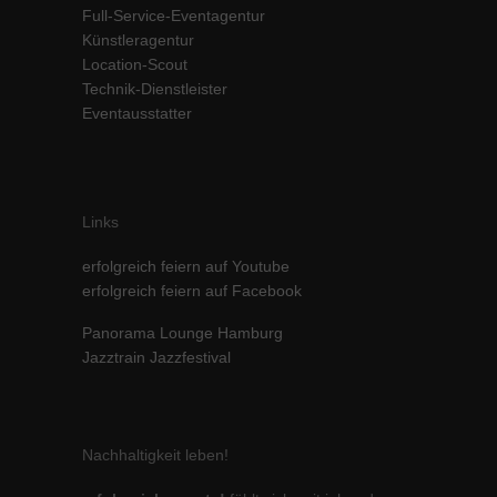
Full-Service-Eventagentur
Inhalte von Videoplattformen und Social-Media-Plattformen werden
Künstleragentur
standardmäßig blockiert. Wenn Cookies von externen Medien akzeptiert
werden, bedarf der Zugriff auf diese Inhalte keiner manuellen Einwilligung
Location-Scout
mehr.
Technik-Dienstleister
Eventausstatter
Cookie-Informationen anzeigen
powered by Borlabs Cookie
Datenschutzerklärung
Impressum
Links
erfolgreich feiern auf Youtube
erfolgreich feiern auf Facebook
Panorama Lounge Hamburg
Jazztrain Jazzfestival
Nachhaltigkeit leben!