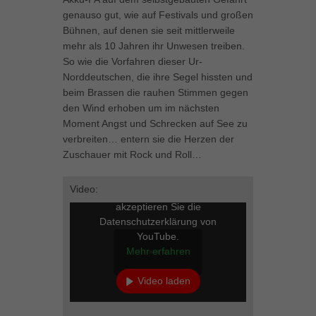
können Ihre Einwilligung zu ganzen Kategorien geben oder sich
genauso gut, wie auf Festivals und großen
weitere Informationen anzeigen lassen und so nur bestimmte
Bühnen, auf denen sie seit mittlerweile
Cookies auswählen.
mehr als 10 Jahren ihr Unwesen treiben.
So wie die Vorfahren dieser Ur-
Alle akzeptieren
Speichern
Norddeutschen, die ihre Segel hissten und
beim Brassen die rauhen Stimmen gegen
Zurück
den Wind erhoben um im nächsten
Datenschutzeinstellungen
Moment Angst und Schrecken auf See zu
Essenziell (1)
verbreiten… entern sie die Herzen der
Essenzielle Cookies ermöglichen grundlegende Funktionen und sind für
Zuschauer mit Rock und Roll…
die einwandfreie Funktion der Website erforderlich.
Cookie-Informationen anzeigen
Video:
Mit dem Laden des Videos
akzeptieren Sie die
Marketing (1)
Mar
Datenschutzerklärung von
Marketing-Cookies werden von Drittanbietern oder Publishern verwendet,
YouTube.
um personalisierte Werbung anzuzeigen. Sie tun dies, indem sie
Mehr erfahren
Besucher über Websites hinweg verfolgen.
Cookie-Informationen anzeigen
Video laden
Externe Medien (5)
Ext
YouTube immer entsperren