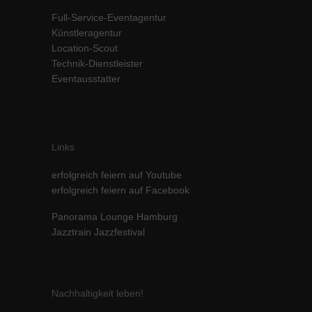
Inhalte von Videoplattformen und Social-Media-Plattformen werden
Full-Service-Eventagentur
standardmäßig blockiert. Wenn Cookies von externen Medien akzeptiert
Künstleragentur
werden, bedarf der Zugriff auf diese Inhalte keiner manuellen Einwilligung
Location-Scout
mehr.
Technik-Dienstleister
Cookie-Informationen anzeigen
Eventausstatter
powered by Borlabs Cookie
Datenschutzerklärung
Impressum
Links
erfolgreich feiern auf Youtube
erfolgreich feiern auf Facebook
Panorama Lounge Hamburg
Jazztrain Jazzfestival
Nachhaltigkeit leben!