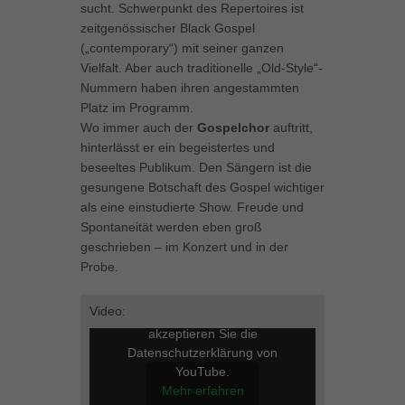
sucht. Schwerpunkt des Repertoires ist
können Ihre Einwilligung zu ganzen Kategorien geben oder sich
zeitgenössischer Black Gospel
weitere Informationen anzeigen lassen und so nur bestimmte
(„contemporary“) mit seiner ganzen
Cookies auswählen.
Vielfalt. Aber auch traditionelle „Old-Style“-
Nummern haben ihren angestammten
Alle akzeptieren
Speichern
Platz im Programm.
Wo immer auch der
Gospelchor
auftritt,
Zurück
hinterlässt er ein begeistertes und
Datenschutzeinstellungen
Essenziell (1)
beseeltes Publikum. Den Sängern ist die
gesungene Botschaft des Gospel wichtiger
Essenzielle Cookies ermöglichen grundlegende Funktionen und sind für
als eine einstudierte Show. Freude und
die einwandfreie Funktion der Website erforderlich.
Spontaneität werden eben groß
Cookie-Informationen anzeigen
geschrieben – im Konzert und in der
Probe.
Marketing (1)
Mar
Marketing-Cookies werden von Drittanbietern oder Publishern verwendet,
Video:
Mit dem Laden des Videos
um personalisierte Werbung anzuzeigen. Sie tun dies, indem sie
Besucher über Websites hinweg verfolgen.
akzeptieren Sie die
Datenschutzerklärung von
Cookie-Informationen anzeigen
YouTube.
Mehr erfahren
Externe Medien (5)
Ext