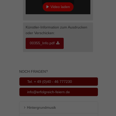
Inhalte von Videoplattformen und Social-Media-Plattformen werden
Video laden
standardmäßig blockiert. Wenn Cookies von externen Medien akzeptiert
werden, bedarf der Zugriff auf diese Inhalte keiner manuellen Einwilligung
YouTube immer entsperren
mehr.
Cookie-Informationen anzeigen
Künstler-Information zum Ausdrucken
oder Verschicken:
powered by Borlabs Cookie
Datenschutzerklärung
Impressum
00355_Info.pdf
NOCH FRAGEN?
Tel. + 49 (0)40 - 46 777230
info@erfolgreich-feiern.de
Hintergrundmusik