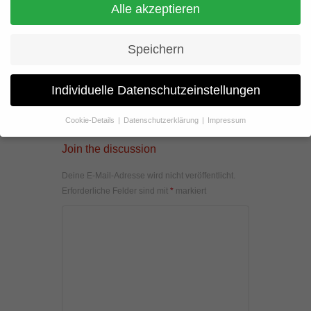
Alle akzeptieren
Speichern
Individuelle Datenschutzeinstellungen
Cookie-Details
Datenschutzerklärung
Impressum
Datenschutzeinstellungen
Join the discussion
Wenn Sie unter 16 Jahre alt sind und Ihre Zustimmung zu
freiwilligen Diensten geben möchten, müssen Sie Ihre
Deine E-Mail-Adresse wird nicht veröffentlicht.
Erziehungsberechtigten um Erlaubnis bitten.
Erforderliche Felder sind mit
*
markiert
Wir verwenden Cookies und andere Technologien auf unserer
Website. Einige von ihnen sind essenziell, während andere uns
helfen, diese Website und Ihre Erfahrung zu verbessern.
Personenbezogene Daten können verarbeitet werden (z. B. IP-
Adressen), z. B. für personalisierte Anzeigen und Inhalte oder
Anzeigen- und Inhaltsmessung.
Weitere Informationen über die
Verwendung Ihrer Daten finden Sie in unserer
Datenschutzerklärung
.
Hier finden Sie eine Übersicht über alle verwendeten Cookies. Sie