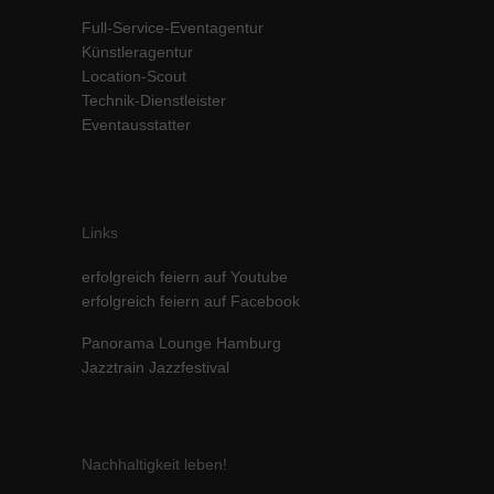
Inhalte von Videoplattformen und Social-Media-Plattformen werden
Full-Service-Eventagentur
standardmäßig blockiert. Wenn Cookies von externen Medien akzeptiert
Künstleragentur
werden, bedarf der Zugriff auf diese Inhalte keiner manuellen Einwilligung
Location-Scout
mehr.
Technik-Dienstleister
Cookie-Informationen anzeigen
Eventausstatter
powered by Borlabs Cookie
Datenschutzerklärung
Impressum
Links
erfolgreich feiern auf Youtube
erfolgreich feiern auf Facebook
Panorama Lounge Hamburg
Jazztrain Jazzfestival
Nachhaltigkeit leben!