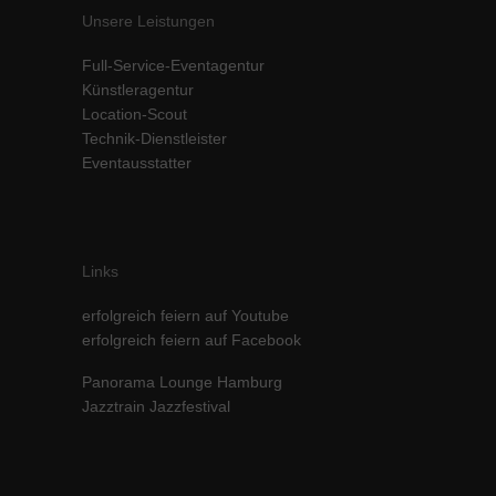
Unsere Leistungen
Inhalte von Videoplattformen und Social-Media-Plattformen werden
standardmäßig blockiert. Wenn Cookies von externen Medien akzeptiert
werden, bedarf der Zugriff auf diese Inhalte keiner manuellen Einwilligung
Full-Service-Eventagentur
mehr.
Künstleragentur
Location-Scout
Cookie-Informationen anzeigen
Technik-Dienstleister
powered by Borlabs Cookie
Datenschutzerklärung
Impressum
Eventausstatter
Links
erfolgreich feiern auf Youtube
erfolgreich feiern auf Facebook
Panorama Lounge Hamburg
Jazztrain Jazzfestival