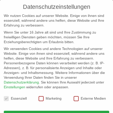
Datenschutzeinstellungen
Wir nutzen Cookies auf unserer Website. Einige von ihnen sind
essenziell, während andere uns helfen, diese Website und Ihre
Erfahrung zu verbessern.
Wenn Sie unter 16 Jahre alt sind und Ihre Zustimmung zu
freiwilligen Diensten geben möchten, müssen Sie Ihre
Erziehungsberechtigten um Erlaubnis bitten.
Wir verwenden Cookies und andere Technologien auf unserer
info@erfolgreich-events.de
Website. Einige von ihnen sind essenziell, während andere uns
helfen, diese Website und Ihre Erfahrung zu verbessern.
+4940 46 777 230
Personenbezogene Daten können verarbeitet werden (z. B. IP-
Adressen), z. B. für personalisierte Anzeigen und Inhalte oder
Anzeigen- und Inhaltsmessung.
Weitere Informationen über die
Verwendung Ihrer Daten finden Sie in unserer
Datenschutzerklärung
.
Sie können Ihre Auswahl jederzeit unter
Einstellungen
widerrufen oder anpassen.
Home
00318 | Jazz und Soul Saxofon


Datenschutzeinstellungen
00318_gr_01
Essenziell
Marketing
Externe Medien