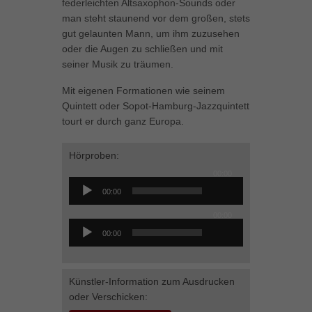
federleichten Altsaxophon-Sounds oder
können Ihre Einwilligung zu ganzen Kategorien geben oder sich
man steht staunend vor dem großen, stets
weitere Informationen anzeigen lassen und so nur bestimmte
gut gelaunten Mann, um ihm zuzusehen
Cookies auswählen.
oder die Augen zu schließen und mit
seiner Musik zu träumen.
Alle akzeptieren
Speichern
Mit eigenen Formationen wie seinem
Zurück
Quintett oder Sopot-Hamburg-Jazzquintett
Datenschutzeinstellungen
tourt er durch ganz Europa.
Essenziell (1)
Essenzielle Cookies ermöglichen grundlegende Funktionen und sind für
Hörproben:
die einwandfreie Funktion der Website erforderlich.
00:00
Audio-
Cookie-Informationen anzeigen
00:00
Player
Marketing (1)
Mar
00:00
Audio-
Marketing-Cookies werden von Drittanbietern oder Publishern verwendet,
00:00
Player
um personalisierte Werbung anzuzeigen. Sie tun dies, indem sie
Besucher über Websites hinweg verfolgen.
Cookie-Informationen anzeigen
Künstler-Information zum Ausdrucken
oder Verschicken:
Externe Medien (5)
Ext