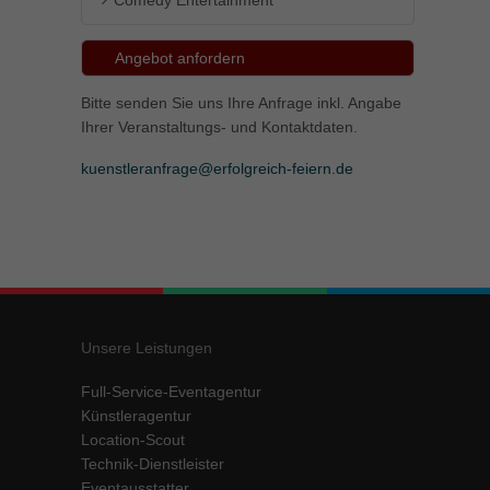
Comedy Entertainment
Angebot anfordern
Bitte senden Sie uns Ihre Anfrage inkl. Angabe
Ihrer Veranstaltungs- und Kontaktdaten.
kuenstleranfrage@erfolgreich-feiern.de
Unsere Leistungen
Full-Service-Eventagentur
Künstleragentur
Location-Scout
Technik-Dienstleister
Eventausstatter