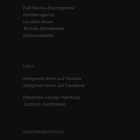
Inhalte von Videoplattformen und Social-Media-Plattformen werden
Full-Service-Eventagentur
standardmäßig blockiert. Wenn Cookies von externen Medien akzeptiert
Künstleragentur
werden, bedarf der Zugriff auf diese Inhalte keiner manuellen Einwilligung
Location-Scout
mehr.
Technik-Dienstleister
Cookie-Informationen anzeigen
Eventausstatter
powered by Borlabs Cookie
Datenschutzerklärung
Impressum
Links
erfolgreich feiern auf Youtube
erfolgreich feiern auf Facebook
Panorama Lounge Hamburg
Jazztrain Jazzfestival
Nachhaltigkeit leben!