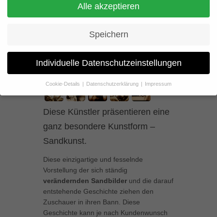
Sand Kunst
Alle akzeptieren
Speichern
Individuelle Datenschutzeinstellungen
Cookie-Details
Datenschutzerklärung
Impressum
Datenschutzeinstellungen
Diese Künstler präsentieren eine
Wenn Sie unter 16 Jahre alt sind und Ihre Zustimmung zu
freiwilligen Diensten geben möchten, müssen Sie Ihre
ganz besondere Kunstform –
Erziehungsberechtigten um Erlaubnis bitten.
Sandkunst.
Wir verwenden Cookies und andere Technologien auf unserer
Website. Einige von ihnen sind essenziell, während andere uns
Diese einzigartige und fesselnde
helfen, diese Website und Ihre Erfahrung zu verbessern.
Vorstellung der sich ständig
Personenbezogene Daten können verarbeitet werden (z. B. IP-
Adressen), z. B. für personalisierte Anzeigen und Inhalte oder
verändernden Sandbilder
und die darauf
Anzeigen- und Inhaltsmessung.
Weitere Informationen über die
entstehende Geschichte ziehen den
Verwendung Ihrer Daten finden Sie in unserer
Zuschauer in ihren Bann. Diese
Datenschutzerklärung
.
Geschichte kann je nach Kundenwunsch
Hier finden Sie eine Übersicht über alle verwendeten Cookies. Sie