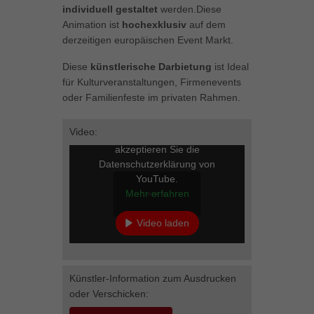
individuell gestaltet
werden.Diese
können Ihre Einwilligung zu ganzen Kategorien geben oder sich
Animation ist
hochexklusiv
auf dem
weitere Informationen anzeigen lassen und so nur bestimmte
Cookies auswählen.
derzeitigen europäischen Event Markt.
Diese
künstlerische Darbietung
ist Ideal
Alle akzeptieren
Speichern
für Kulturveranstaltungen, Firmenevents
oder Familienfeste im privaten Rahmen.
Zurück
Datenschutzeinstellungen
Essenziell (1)
Video:
Mit dem Laden des Videos
Essenzielle Cookies ermöglichen grundlegende Funktionen und sind für
akzeptieren Sie die
die einwandfreie Funktion der Website erforderlich.
Datenschutzerklärung von
YouTube.
Cookie-Informationen anzeigen
Mehr erfahren
Marketing (1)
Mar
Video laden
Marketing-Cookies werden von Drittanbietern oder Publishern verwendet,
um personalisierte Werbung anzuzeigen. Sie tun dies, indem sie
YouTube immer entsperren
Besucher über Websites hinweg verfolgen.
Cookie-Informationen anzeigen
Künstler-Information zum Ausdrucken
oder Verschicken:
Externe Medien (5)
Ext