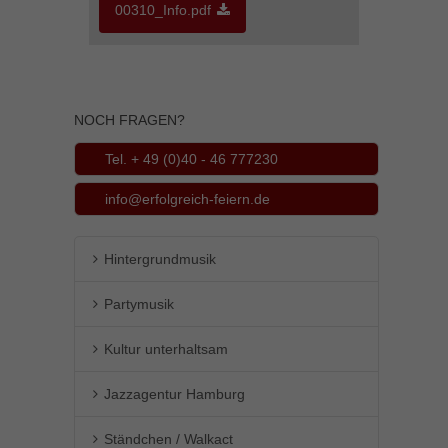
00310_Info.pdf
Inhalte von Videoplattformen und Social-Media-Plattformen werden
standardmäßig blockiert. Wenn Cookies von externen Medien akzeptiert
werden, bedarf der Zugriff auf diese Inhalte keiner manuellen Einwilligung
mehr.
Cookie-Informationen anzeigen
NOCH FRAGEN?
powered by Borlabs Cookie
Datenschutzerklärung
Impressum
Tel. + 49 (0)40 - 46 777230
info@erfolgreich-feiern.de
Hintergrundmusik
Partymusik
Kultur unterhaltsam
Jazzagentur Hamburg
Ständchen / Walkact