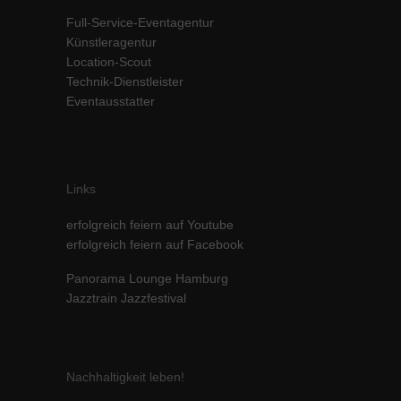
Inhalte von Videoplattformen und Social-Media-Plattformen werden
Full-Service-Eventagentur
standardmäßig blockiert. Wenn Cookies von externen Medien akzeptiert
Künstleragentur
werden, bedarf der Zugriff auf diese Inhalte keiner manuellen Einwilligung
Location-Scout
mehr.
Technik-Dienstleister
Cookie-Informationen anzeigen
Eventausstatter
powered by Borlabs Cookie
Datenschutzerklärung
Impressum
Links
erfolgreich feiern auf Youtube
erfolgreich feiern auf Facebook
Panorama Lounge Hamburg
Jazztrain Jazzfestival
Nachhaltigkeit leben!