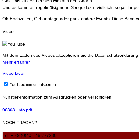
Gold“ bis zu den neusten Hits aus den Charts.
Und es kommen regelmäßig neue Songs dazu- vielleicht sogar Ihr per
Ob Hochzeiten, Geburtstage oder ganz andere Events. Diese Band ve
Video:
Mit dem Laden des Videos akzeptieren Sie die Datenschutzerklärung
Mehr erfahren
Video laden
YouTube immer entsperren
Künstler-Information zum Ausdrucken oder Verschicken:
00308_Info.pdf
NOCH FRAGEN?
Tel. + 49 (0)40 - 46 777230