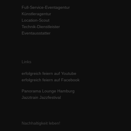
Inhalte von Videoplattformen und Social-Media-Plattformen werden
Full-Service-Eventagentur
standardmäßig blockiert. Wenn Cookies von externen Medien akzeptiert
Künstleragentur
werden, bedarf der Zugriff auf diese Inhalte keiner manuellen Einwilligung
Location-Scout
mehr.
Technik-Dienstleister
Cookie-Informationen anzeigen
Eventausstatter
powered by Borlabs Cookie
Datenschutzerklärung
Impressum
Links
erfolgreich feiern auf Youtube
erfolgreich feiern auf Facebook
Panorama Lounge Hamburg
Jazztrain Jazzfestival
Nachhaltigkeit leben!