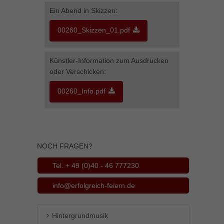
Ein Abend in Skizzen:
Inhalte von Videoplattformen und Social-Media-Plattformen werden
standardmäßig blockiert. Wenn Cookies von externen Medien akzeptiert
werden, bedarf der Zugriff auf diese Inhalte keiner manuellen Einwilligung
00260_Skizzen_01.pdf
mehr.
Cookie-Informationen anzeigen
Künstler-Information zum Ausdrucken
powered by Borlabs Cookie
Datenschutzerklärung
Impressum
oder Verschicken:
00260_Info.pdf
NOCH FRAGEN?
Tel. + 49 (0)40 - 46 777230
info@erfolgreich-feiern.de
Hintergrundmusik