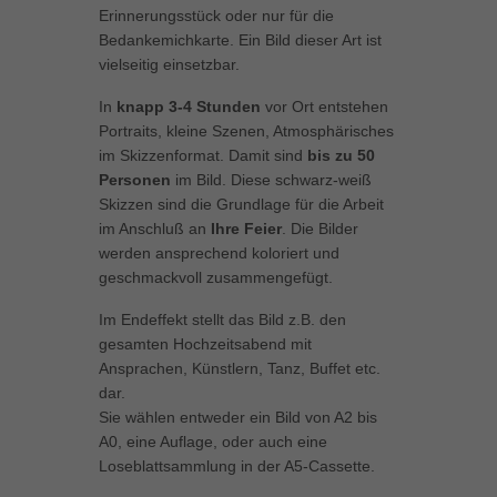
Erinnerungsstück oder nur für die
können Ihre Einwilligung zu ganzen Kategorien geben oder sich
Bedankemichkarte. Ein Bild dieser Art ist
weitere Informationen anzeigen lassen und so nur bestimmte
Cookies auswählen.
vielseitig einsetzbar.
In
knapp 3-4 Stunden
vor Ort entstehen
Alle akzeptieren
Speichern
Portraits, kleine Szenen, Atmosphärisches
im Skizzenformat. Damit sind
bis zu 50
Zurück
Personen
im Bild. Diese schwarz-weiß
Datenschutzeinstellungen
Essenziell (1)
Skizzen sind die Grundlage für die Arbeit
im Anschluß an
Ihre Feier
. Die Bilder
Essenzielle Cookies ermöglichen grundlegende Funktionen und sind für
werden ansprechend koloriert und
die einwandfreie Funktion der Website erforderlich.
geschmackvoll zusammengefügt.
Cookie-Informationen anzeigen
Im Endeffekt stellt das Bild z.B. den
Marketing (1)
Mar
gesamten Hochzeitsabend mit
Ansprachen, Künstlern, Tanz, Buffet etc.
Marketing-Cookies werden von Drittanbietern oder Publishern verwendet,
um personalisierte Werbung anzuzeigen. Sie tun dies, indem sie
dar.
Besucher über Websites hinweg verfolgen.
Sie wählen entweder ein Bild von A2 bis
Cookie-Informationen anzeigen
A0, eine Auflage, oder auch eine
Loseblattsammlung in der A5-Cassette.
Externe Medien (5)
Ext