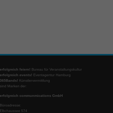
ie
Marketing
ierte
.
Externe Medien
erfolgreich feiern!
Bureau für Veranstaltungskultur
iert.
lte
erfolgreich events!
Eventagentur Hamburg
365Bands!
Künstlervermittlung
sind Marken der:
ressum
erfolgreich communmications GmbH
Büroadresse:
Elbchaussee 574