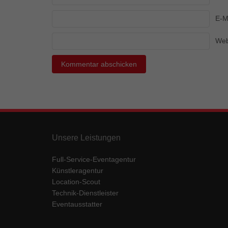
Ess
E-M
Essen
Funkt
Web
Mar
Marke
Werbu
Ext
Unsere Leistungen
Inhal
Wenn 
keine
Full-Service-Eventagentur
Künstleragentur
Location-Scout
pow
Technik-Dienstleister
Eventausstatter