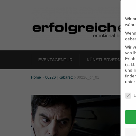
Wir n
währe
Wenn 
geben
Wir v
von i
Erfah
EVENTAGENTUR
KÜNSTLERVERMITTLU
(z. B
und I
finde
Home
00226 | Kabarett
00226_gr_01


unte
Daten
E