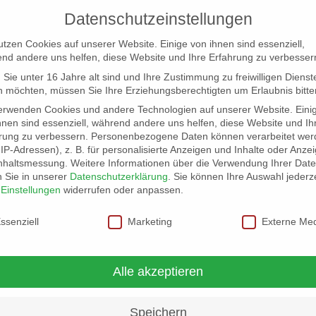
Datenschutzeinstellungen
utzen Cookies auf unserer Website. Einige von ihnen sind essenziell,
nd andere uns helfen, diese Website und Ihre Erfahrung zu verbesser
Sie unter 16 Jahre alt sind und Ihre Zustimmung zu freiwilligen Dienst
 möchten, müssen Sie Ihre Erziehungsberechtigten um Erlaubnis bitte
erwenden Cookies und andere Technologien auf unserer Website. Eini
hnen sind essenziell, während andere uns helfen, diese Website und Ih
rung zu verbessern.
Personenbezogene Daten können verarbeitet wer
NG
LOCATION SCOUT
ELB-LOCATION: PANORAMA LO
. IP-Adressen), z. B. für personalisierte Anzeigen und Inhalte oder Anze
nhaltsmessung.
Weitere Informationen über die Verwendung Ihrer Dat
n Sie in unserer
Datenschutzerklärung
.
Sie können Ihre Auswahl jederze
r
Einstellungen
widerrufen oder anpassen.
schutzeinstellungen
ssenziell
Marketing
Externe Me
Alle akzeptieren
Speichern