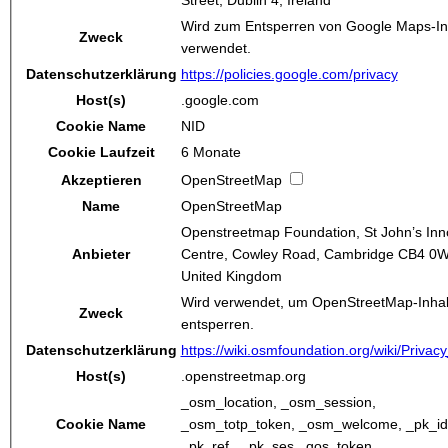
Wird zum Entsperren von Google Maps-In
Zweck
verwendet.
Datenschutzerklärung
https://policies.google.com/privacy
Host(s)
.google.com
Cookie Name
NID
Cookie Laufzeit
6 Monate
Akzeptieren
OpenStreetMap
Name
OpenStreetMap
Openstreetmap Foundation, St John’s Inn
Anbieter
Centre, Cowley Road, Cambridge CB4 0
United Kingdom
Wird verwendet, um OpenStreetMap-Inhal
Zweck
entsperren.
Datenschutzerklärung
https://wiki.osmfoundation.org/wiki/Privacy
Host(s)
.openstreetmap.org
_osm_location, _osm_session,
Cookie Name
_osm_totp_token, _osm_welcome, _pk_id
_pk_ref., _pk_ses., qos_token