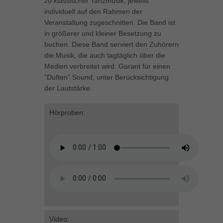
zu klassischer Tanzmusik, jeweils
können Ihre Einwilligung zu ganzen Kategorien geben oder sich
individuell auf den Rahmen der
weitere Informationen anzeigen lassen und so nur bestimmte
Veranstaltung zugeschnitten. Die Band ist
Cookies auswählen.
in größerer und kleiner Besetzung zu
buchen. Diese Band serviert den Zuhörern
Alle akzeptieren
Speichern
die Musik, die auch tagtäglich über die
Medien verbreitet wird. Garant für einen
Zurück
“Duften” Sound, unter Berücksichtigung
Datenschutzeinstellungen
der Lautstärke.
Essenziell (1)
Essenzielle Cookies ermöglichen grundlegende Funktionen und sind für
Hörproben:
die einwandfreie Funktion der Website erforderlich.
Cookie-Informationen anzeigen
Marketing (1)
Mar
Marketing-Cookies werden von Drittanbietern oder Publishern verwendet,
um personalisierte Werbung anzuzeigen. Sie tun dies, indem sie
Besucher über Websites hinweg verfolgen.
Cookie-Informationen anzeigen
Externe Medien (5)
Ext
Video:
Mit dem Laden des Videos