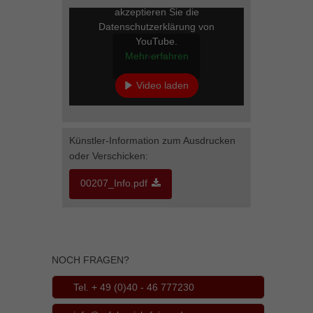
akzeptieren Sie die
Inhalte von Videoplattformen und Social-Media-Plattformen werden
Datenschutzerklärung von
standardmäßig blockiert. Wenn Cookies von externen Medien akzeptiert
werden, bedarf der Zugriff auf diese Inhalte keiner manuellen Einwilligung
YouTube.
mehr.
Mehr erfahren
Cookie-Informationen anzeigen
Video laden
powered by Borlabs Cookie
Datenschutzerklärung
Impressum
YouTube immer entsperren
Künstler-Information zum Ausdrucken
oder Verschicken:
00207_Info.pdf
NOCH FRAGEN?
Tel. + 49 (0)40 - 46 777230