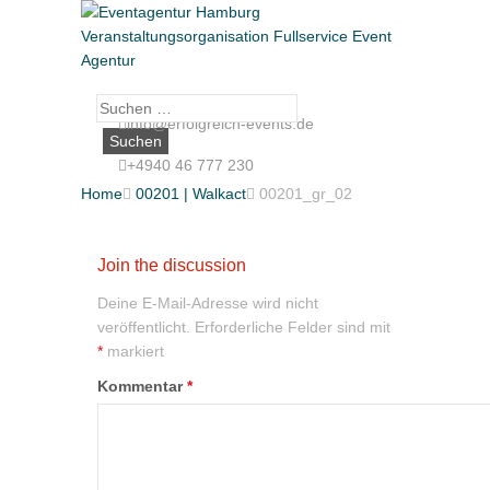
Suche
info@erfolgreich-events.de
nach:
+4940 46 777 230
Home

00201 | Walkact

00201_gr_02
Join the discussion
Deine E-Mail-Adresse wird nicht
veröffentlicht.
Erforderliche Felder sind mit
*
markiert
Kommentar
*