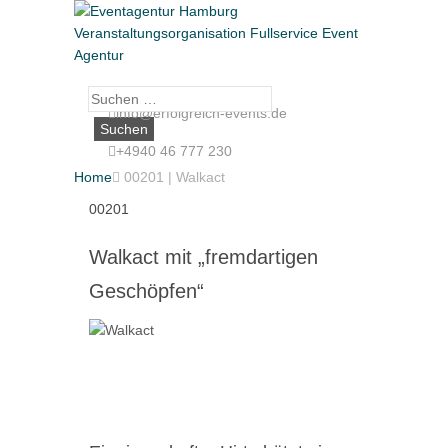
Suche
info@erfolgreich-events.de
nach:
+4940 46 777 230
Home

00201 | Walkact
00201
Walkact mit „fremdartigen
Geschöpfen“