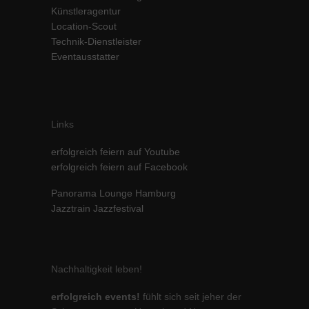
Künstleragentur
Inhalte von Videoplattformen und Social-Media-Plattformen werden
Location-Scout
standardmäßig blockiert. Wenn Cookies von externen Medien akzeptiert
werden, bedarf der Zugriff auf diese Inhalte keiner manuellen Einwilligung
Technik-Dienstleister
mehr.
Eventausstatter
Cookie-Informationen anzeigen
powered by Borlabs Cookie
Datenschutzerklärung
Impressum
Links
erfolgreich feiern auf Youtube
erfolgreich feiern auf Facebook
Panorama Lounge Hamburg
Jazztrain Jazzfestival
Nachhaltigkeit leben!
erfolgreich events!
fühlt sich seit jeher der