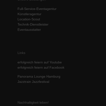
Inhalte von Videoplattformen und Social-Media-Plattformen werden
Full-Service-Eventagentur
standardmäßig blockiert. Wenn Cookies von externen Medien akzeptiert
werden, bedarf der Zugriff auf diese Inhalte keiner manuellen Einwilligung
Künstleragentur
mehr.
Location-Scout
Technik-Dienstleister
Cookie-Informationen anzeigen
Eventausstatter
powered by Borlabs Cookie
Datenschutzerklärung
Impressum
Links
erfolgreich feiern auf Youtube
erfolgreich feiern auf Facebook
Panorama Lounge Hamburg
Jazztrain Jazzfestival
Nachhaltigkeit leben!