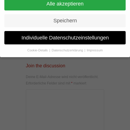
Alle akzeptieren
Speichern
Individuelle Datenschutzeinstellungen
Cookie-Details
Datenschutzerklärung
Impressum
Datenschutzeinstellungen
Join the discussion
Wenn Sie unter 16 Jahre alt sind und Ihre Zustimmung zu
freiwilligen Diensten geben möchten, müssen Sie Ihre
Deine E-Mail-Adresse wird nicht veröffentlicht.
Erziehungsberechtigten um Erlaubnis bitten.
Erforderliche Felder sind mit
*
markiert
Wir verwenden Cookies und andere Technologien auf unserer
Website. Einige von ihnen sind essenziell, während andere uns
helfen, diese Website und Ihre Erfahrung zu verbessern.
Personenbezogene Daten können verarbeitet werden (z. B. IP-
Adressen), z. B. für personalisierte Anzeigen und Inhalte oder
Anzeigen- und Inhaltsmessung.
Weitere Informationen über die
Verwendung Ihrer Daten finden Sie in unserer
Datenschutzerklärung
.
Hier finden Sie eine Übersicht über alle verwendeten Cookies. Sie