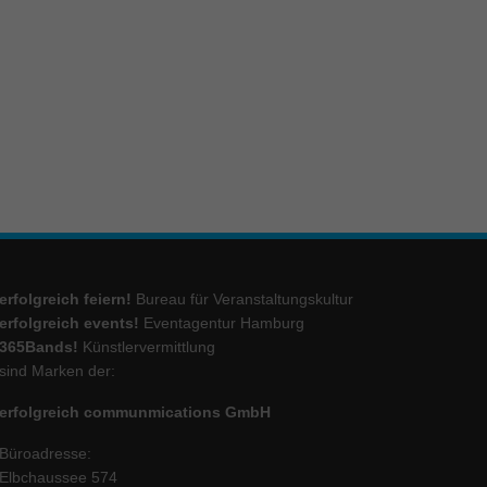
ie
Marketing
ierte
.
Externe Medien
erfolgreich feiern!
Bureau für Veranstaltungskultur
iert.
lte
erfolgreich events!
Eventagentur Hamburg
365Bands!
Künstlervermittlung
sind Marken der:
ressum
erfolgreich communmications GmbH
Büroadresse:
Elbchaussee 574