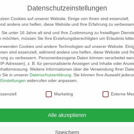
Datenschutzeinstellungen
utzen Cookies auf unserer Website. Einige von ihnen sind essenziell,
nd andere uns helfen, diese Website und Ihre Erfahrung zu verbesser
Sie unter 16 Jahre alt sind und Ihre Zustimmung zu freiwilligen Dienst
 möchten, müssen Sie Ihre Erziehungsberechtigten um Erlaubnis bitte
erwenden Cookies und andere Technologien auf unserer Website. Eini
hnen sind essenziell, während andere uns helfen, diese Website und Ih
rung zu verbessern.
Personenbezogene Daten können verarbeitet wer
NG
LOCATION SCOUT
ELB-LOCATION: PANORAMA LO
. IP-Adressen), z. B. für personalisierte Anzeigen und Inhalte oder Anze
nhaltsmessung.
Weitere Informationen über die Verwendung Ihrer Dat
n Sie in unserer
Datenschutzerklärung
.
Sie können Ihre Auswahl jederze
r
Einstellungen
widerrufen oder anpassen.
schutzeinstellungen
ssenziell
Marketing
Externe Me
Alle akzeptieren
Speichern