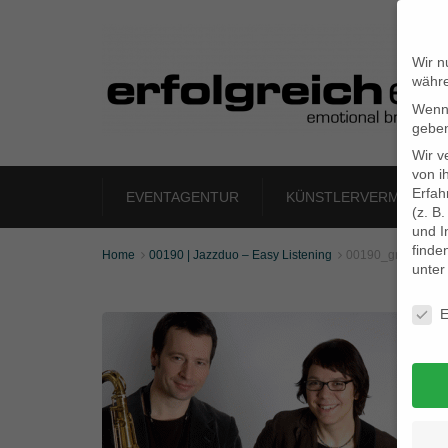
Wir n
währe
Wenn 
geben
Wir v
von i
Erfah
EVENTAGENTUR
KÜNSTLERVERMITTLU
(z. B
und I
finde
Home
00190 | Jazzduo – Easy Listening
00190_gr_03


unte
Daten
E