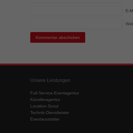
Ess
E-M
Essen
Funkt
Web
Mar
Marke
Werbu
Ext
Unsere Leistungen
Inhal
Wenn 
keine
Full-Service-Eventagentur
Künstleragentur
Location-Scout
pow
Technik-Dienstleister
Eventausstatter