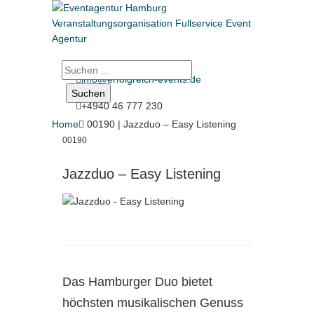
Suche
info@erfolgreich-events.de
nach:
+4940 46 777 230
Home

00190 | Jazzduo – Easy Listening
00190
Jazzduo – Easy Listening
Das Hamburger Duo bietet
höchsten musikalischen Genuss