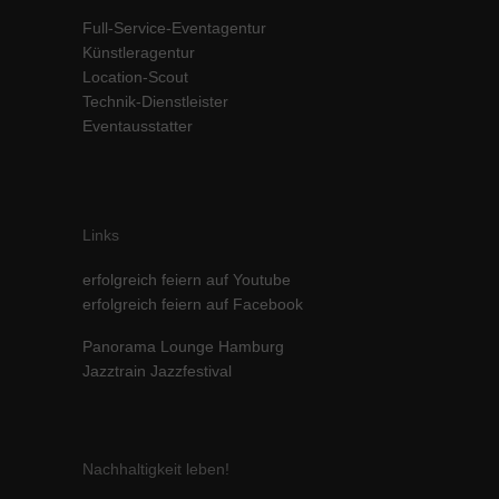
Inhalte von Videoplattformen und Social-Media-Plattformen werden
Full-Service-Eventagentur
standardmäßig blockiert. Wenn Cookies von externen Medien akzeptiert
Künstleragentur
werden, bedarf der Zugriff auf diese Inhalte keiner manuellen Einwilligung
Location-Scout
mehr.
Technik-Dienstleister
Cookie-Informationen anzeigen
Eventausstatter
powered by Borlabs Cookie
Datenschutzerklärung
Impressum
Links
erfolgreich feiern auf Youtube
erfolgreich feiern auf Facebook
Panorama Lounge Hamburg
Jazztrain Jazzfestival
Nachhaltigkeit leben!