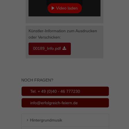
Inhalte von Videoplattformen und Social-Media-Plattformen werden
Video laden
standardmäßig blockiert. Wenn Cookies von externen Medien akzeptiert
werden, bedarf der Zugriff auf diese Inhalte keiner manuellen Einwilligung
YouTube immer entsperren
mehr.
Cookie-Informationen anzeigen
Künstler-Information zum Ausdrucken
oder Verschicken:
powered by Borlabs Cookie
Datenschutzerklärung
Impressum
00189_Info.pdf
NOCH FRAGEN?
Tel. + 49 (0)40 - 46 777230
info@erfolgreich-feiern.de
Hintergrundmusik