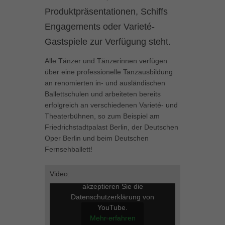
können Ihre Einwilligung zu ganzen Kategorien geben oder sich
Produktpräsentationen, Schiffs
weitere Informationen anzeigen lassen und so nur bestimmte
Engagements oder Varieté-
Cookies auswählen.
Gastspiele zur Verfügung steht.
Alle akzeptieren
Speichern
Alle Tänzer und Tänzerinnen verfügen
Zurück
über eine professionelle Tanzausbildung
an renomierten in- und ausländischen
Datenschutzeinstellungen
Essenziell (1)
Ballettschulen und arbeiteten bereits
erfolgreich an verschiedenen Varieté- und
Essenzielle Cookies ermöglichen grundlegende Funktionen und sind für
die einwandfreie Funktion der Website erforderlich.
Theaterbühnen, so zum Beispiel am
Friedrichstadtpalast Berlin, der Deutschen
Cookie-Informationen anzeigen
Oper Berlin und beim Deutschen
Marketing (1)
Fernsehballett!
Mar
Marketing-Cookies werden von Drittanbietern oder Publishern verwendet,
Video:
Mit dem Laden des Videos
um personalisierte Werbung anzuzeigen. Sie tun dies, indem sie
Besucher über Websites hinweg verfolgen.
akzeptieren Sie die
Datenschutzerklärung von
Cookie-Informationen anzeigen
YouTube.
Mehr erfahren
Externe Medien (5)
Ext