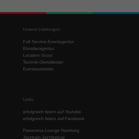
Inhalte von Videoplattformen und Social-Media-Plattformen werden
standardmäßig blockiert. Wenn Cookies von externen Medien akzeptiert
werden, bedarf der Zugriff auf diese Inhalte keiner manuellen Einwilligung
mehr.
Unsere Leistungen
Cookie-Informationen anzeigen
Full-Service-Eventagentur
powered by Borlabs Cookie
Datenschutzerklärung
Impressum
Künstleragentur
Location-Scout
Technik-Dienstleister
Eventausstatter
Links
erfolgreich feiern auf Youtube
erfolgreich feiern auf Facebook
Panorama Lounge Hamburg
Jazztrain Jazzfestival