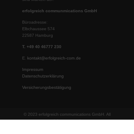
erfolgreich communmications GmbH
Büroadresse:
Elbchaussee 574
22587 Hamburg
T. +49 40 46777 230
E.
kontakt@erfolgreich-com.de
Impressum
Datenschutzerklärung
Versicherungsbestätigung
© 2023 erfolgreich communications GmbH. All
rights reserved.