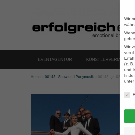
Wir n
währe
Wenn 
geben
Wir v
von i
Erfah
EVENTAGENTUR
KÜNSTLERVERMITTLU
(z. B
und I
finde
Home
00143 | Show und Partymusik
00143_gr_02


unte
Daten
E