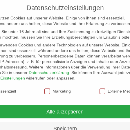
Datenschutzeinstellungen
utzen Cookies auf unserer Website. Einige von ihnen sind essenziell,
nd andere uns helfen, diese Website und Ihre Erfahrung zu verbesser
Sie unter 16 Jahre alt sind und Ihre Zustimmung zu freiwilligen Dienst
 möchten, müssen Sie Ihre Erziehungsberechtigten um Erlaubnis bitte
erwenden Cookies und andere Technologien auf unserer Website. Eini
hnen sind essenziell, während andere uns helfen, diese Website und Ih
rung zu verbessern.
Personenbezogene Daten können verarbeitet wer
NG
LOCATION SCOUT
ELB-LOCATION: PANORAMA LO
. IP-Adressen), z. B. für personalisierte Anzeigen und Inhalte oder Anze
nhaltsmessung.
Weitere Informationen über die Verwendung Ihrer Dat
n Sie in unserer
Datenschutzerklärung
.
Sie können Ihre Auswahl jederze
r
Einstellungen
widerrufen oder anpassen.
schutzeinstellungen
ssenziell
Marketing
Externe Me
Alle akzeptieren
Speichern