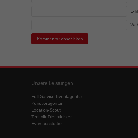
Ess
E-M
Essen
Funkt
Web
Mar
Marke
Werbu
Ext
Unsere Leistungen
Inhal
Wenn 
keine
Full-Service-Eventagentur
Künstleragentur
Location-Scout
pow
Technik-Dienstleister
Eventausstatter