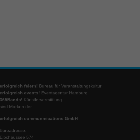
ie
Marketing
ierte
.
Externe Medien
erfolgreich feiern!
Bureau für Veranstaltungskultur
iert.
lte
erfolgreich events!
Eventagentur Hamburg
365Bands!
Künstlervermittlung
sind Marken der:
ressum
erfolgreich communmications GmbH
Büroadresse:
Elbchaussee 574