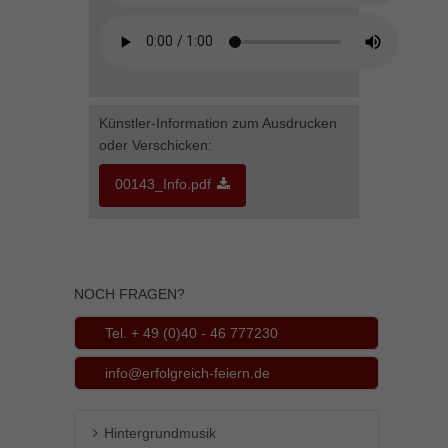
Inhalte von Videoplattformen und Social-Media-Plattformen werden
standardmäßig blockiert. Wenn Cookies von externen Medien akzeptiert
werden, bedarf der Zugriff auf diese Inhalte keiner manuellen Einwilligung
mehr.
Cookie-Informationen anzeigen
Künstler-Information zum Ausdrucken
powered by Borlabs Cookie
Datenschutzerklärung
Impressum
oder Verschicken:
00143_Info.pdf
NOCH FRAGEN?
Tel. + 49 (0)40 - 46 777230
info@erfolgreich-feiern.de
Hintergrundmusik