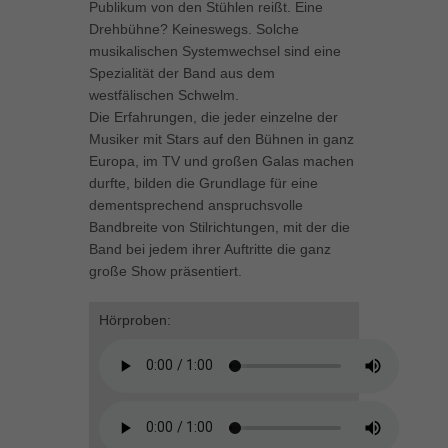
Publikum von den Stühlen reißt. Eine
können Ihre Einwilligung zu ganzen Kategorien geben oder sich
Drehbühne? Keineswegs. Solche
weitere Informationen anzeigen lassen und so nur bestimmte
musikalischen Systemwechsel sind eine
Cookies auswählen.
Spezialität der Band aus dem
westfälischen Schwelm.
Alle akzeptieren
Speichern
Die Erfahrungen, die jeder einzelne der
Musiker mit Stars auf den Bühnen in ganz
Zurück
Europa, im TV und großen Galas machen
Datenschutzeinstellungen
Essenziell (1)
durfte, bilden die Grundlage für eine
dementsprechend anspruchsvolle
Essenzielle Cookies ermöglichen grundlegende Funktionen und sind für
Bandbreite von Stilrichtungen, mit der die
die einwandfreie Funktion der Website erforderlich.
Band bei jedem ihrer Auftritte die ganz
Cookie-Informationen anzeigen
große Show präsentiert.
Marketing (1)
Mar
Hörproben:
Marketing-Cookies werden von Drittanbietern oder Publishern verwendet,
um personalisierte Werbung anzuzeigen. Sie tun dies, indem sie
Besucher über Websites hinweg verfolgen.
Cookie-Informationen anzeigen
Externe Medien (5)
Ext